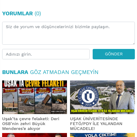
YORUMLAR
(0)
GÖNDER
BUNLARA
GÖZ ATMADAN GEÇMEYIN
Uşak’ta çevre felaketi: Deri
UŞAK ÜNİVERİTESİNDE
OSB’nin zehri Büyük
FETÖ/PDY İLE YALANDAN
Menderes’e akıyor
MÜCADELE!