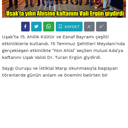
-
+
KAYDET
A
A
Uşak’ta 15. Ahilik Kültür ve Esnaf Bayramı çeşitli
etkinliklerle kutlandı. 15 Temmuz Şehitleri Meydanı'nda
gerçekleşen etkinlikte ‘Yılın Ahisi’ seçilen Hulusi Ada’ya
kaftanını Uşak Valisi Dr. Turan Ergün giydirdi.
Saygı Duruşu ve İstiklal Marşı okunmasıyla başlayan
törenlerde günün anlam ve önemini belirten bir
konuşma yapan Uşak Esnaf ve Sanatkâr Odaları Birlik
Başkanı Atalay Savaş, Ahilik kültürünün, toplumda
yaşayan fertleri birbirine yakınlaştıran, bireyler
arasında sosyal dayanışmayı sağlayan, kardeşlik gibi
değerleri özünde toplayan, ticaretle ahlakı buluşturan
bir yaşam tarzı olduğunu vurguladı.
Uşak Ticaret ve Sanayi Odası Başkanı S. Selim