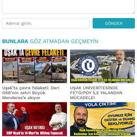
GÖNDER
BUNLARA
GÖZ ATMADAN GEÇMEYIN
Uşak’ta çevre felaketi: Deri
UŞAK ÜNİVERİTESİNDE
OSB’nin zehri Büyük
FETÖ/PDY İLE YALANDAN
Menderes’e akıyor
MÜCADELE!