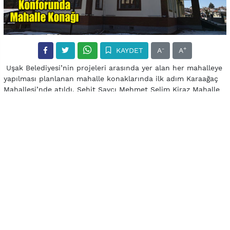
-
+
KAYDET
A
A
Uşak Belediyesi’nin projeleri arasında yer alan her mahalleye
yapılması planlanan mahalle konaklarında ilk adım Karaağaç
Mahallesi’nde atıldı. Şehit Savcı Mehmet Selim Kiraz Mahalle
Konağı açılışı henüz yapılmamasına rağmen görenler
tarafından tam not aldı. Selçuklu mimarisi örneklerini
barındıran konak, mahalle halkına birçok anlamda fayda
verecek.
Mahallemize armağan ediyoruz
“Karaağaç Mahallemize hak ettiği bir projeyi armağan
ediyoruz” şeklinde konuşan Belediye Başkanı Nurullah Cahan,
projenin günü kurtaran değil, uzun yıllar mahalleye hizmet
edecek bir özellikte olduğunu iletti. Cahan, “İlimizde
mahallelerimize ayrı bir hava katacak ve fayda sağlayacak
mahalle konakları projemiz devam ediyor. Bu kapsamda kısa
süre önce başladığımız Şehit Savcı Mehmet Selim Kiraz