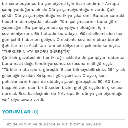
bir sene boyuncu bu şampiyona için hazırlandım. 4 Avrupa
şampiyonluğum, bir de Dünya şampiyonluğum vardı. Çok
şükür Dünya şampiyonluğumu ikiye çıkardım. Bundan sonraki
hedefim olimpiyatlar olacak. Tüm çalışmalarımı buna göre
yapacağım. Bu şampiyonada şampiyon olduğum için
sevinemiyorum. Bir haftadır buradayız. Güzel ülkemizden her
gün şehit haberleri geliyor. O nedenle sevincim biraz buruk.
Şehitlerimize Allah’tan rahmet diliyorum" şeklinde konuştu.
"TÜRKLERİN ATA SPORU GÜREŞTİR"
Çinli bir gazetecinin her iki ağır sıklette de şampiyon oldunuz
bunu nasıl değerlendiriyorsunuz sorusuna milli güreşçi,
"Türklerin ata sporu güreştir. Sizler bilmeyebilirsiniz, 654 yıllık
geleneğimiz olan Kırkpınar güreşleri var. Oraya çıkan
pehlivanların hepsi de oldukça yapılı güreşçiler. 50, 60 tane
başpehlivanı olan bir ülkeden bizim gibi güreşçilerin çıkması
normal. Rıza kardeşimin de 5 Avrupa iki dünya şampiyonluğu
var" diye cevap verdi.
YORUMLAR
(0)