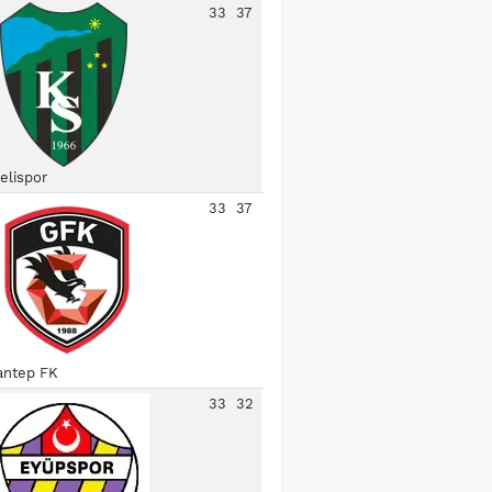
33
37
elispor
33
37
antep FK
33
32