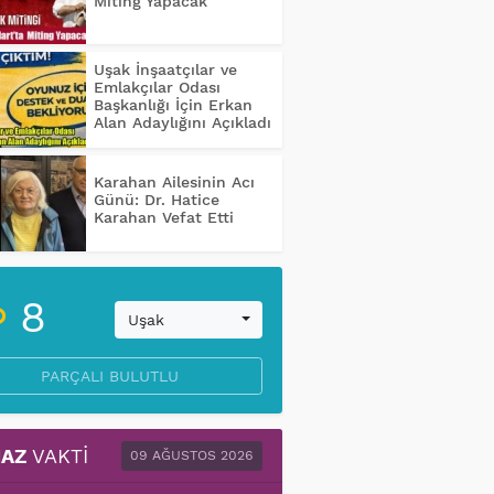
Miting Yapacak
Uşak İnşaatçılar ve
Emlakçılar Odası
Başkanlığı İçin Erkan
Alan Adaylığını Açıkladı
Karahan Ailesinin Acı
Günü: Dr. Hatice
Karahan Vefat Etti
8
Uşak
PARÇALI BULUTLU
AZ
VAKTI
09 AĞUSTOS 2026