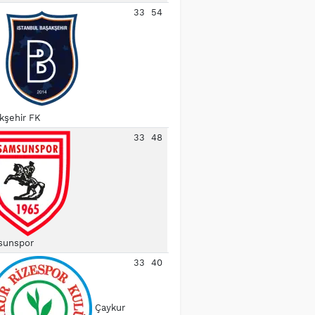
33
54
kşehir FK
33
48
unspor
33
40
Çaykur