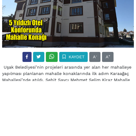
-
+
KAYDET
A
A
Uşak Belediyesi’nin projeleri arasında yer alan her mahalleye
yapılması planlanan mahalle konaklarında ilk adım Karaağaç
Mahallesi’nde atıldı. Şehit Savcı Mehmet Selim Kiraz Mahalle
Konağı açılışı henüz yapılmamasına rağmen görenler
tarafından tam not aldı. Selçuklu mimarisi örneklerini
barındıran konak, mahalle halkına birçok anlamda fayda
verecek.
Mahallemize armağan ediyoruz
“Karaağaç Mahallemize hak ettiği bir projeyi armağan
ediyoruz” şeklinde konuşan Belediye Başkanı Nurullah Cahan,
projenin günü kurtaran değil, uzun yıllar mahalleye hizmet