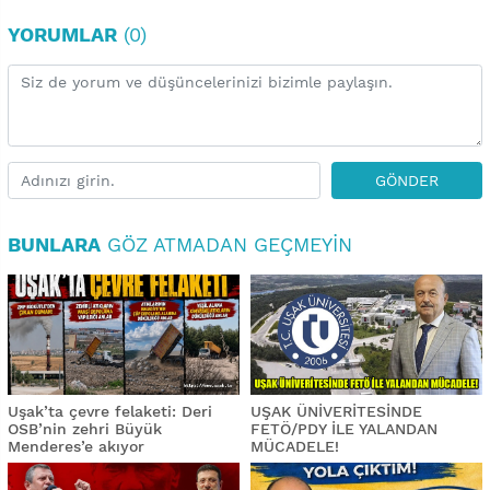
YORUMLAR
(0)
GÖNDER
BUNLARA
GÖZ ATMADAN GEÇMEYIN
Uşak’ta çevre felaketi: Deri
UŞAK ÜNİVERİTESİNDE
OSB’nin zehri Büyük
FETÖ/PDY İLE YALANDAN
Menderes’e akıyor
MÜCADELE!