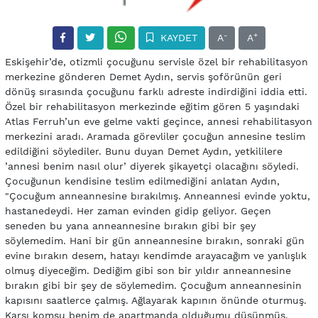
-
+
KAYDET
A
A
Eskişehir’de, otizmli çocuğunu servisle özel bir rehabilitasyon
merkezine gönderen Demet Aydın, servis şoförünün geri
dönüş sırasında çocuğunu farklı adreste indirdiğini iddia etti.
Özel bir rehabilitasyon merkezinde eğitim gören 5 yaşındaki
Atlas Ferruh’un eve gelme vakti geçince, annesi rehabilitasyon
merkezini aradı. Aramada görevliler çocuğun annesine teslim
edildiğini söylediler. Bunu duyan Demet Aydın, yetkililere
’annesi benim nasıl olur’ diyerek şikayetçi olacağını söyledi.
Çocuğunun kendisine teslim edilmediğini anlatan Aydın,
"Çocuğum anneannesine bırakılmış. Anneannesi evinde yoktu,
hastanedeydi. Her zaman evinden gidip geliyor. Geçen
seneden bu yana anneannesine bırakın gibi bir şey
söylemedim. Hani bir gün anneannesine bırakın, sonraki gün
evine bırakın desem, hatayı kendimde arayacağım ve yanlışlık
olmuş diyeceğim. Dediğim gibi son bir yıldır anneannesine
bırakın gibi bir şey de söylemedim. Çocuğum anneannesinin
kapısını saatlerce çalmış. Ağlayarak kapının önünde oturmuş.
Karşı komşu benim de apartmanda olduğumu düşünmüş.