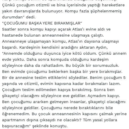
Çünkü çocuğum otizmli ve bina içerisinde yaptığı hareketlere
yakın davranışlarda bulunuyor. Komşu fazla şüphelenmemiş
durumdan" dedi.
"ÇOCUĞUMU BAŞKA YERE BIRAKMIŞLAR"
Saatler sonra komşu kapıyı açarak Atlas’ı evine aldı ve
hastanede bulunan anneannesine ulaşmaya çalıştı.
Anneanneye ulaşamayan komşu, Atlas’ın dayısına ulaşmayı
başardı. Kardeşinin kendisini aradığını aktaran Aydın,
"Annemde olduğunu duyunca iyice kötü oldum. Çünkü annem
evde yoktu. Daha sonra komşuda olduğunu kardeşim
söyleyince daha da rahatladım. Bu büyük bir sorumsuzluk.
Ben evimde çocuğumu beklerken başka bir yere bırakmışlar.
Bir de annesine teslim ettiklerini söylediler. Benim çocuğum 5
yaşında ve otizmli, evimin kapısına kadar bırakmaları lazım.
Çocuğum teslim edilmeden kapıya bırakılmış. Sonra ben
şikayetçi olacağımı söyleyince eve geldiler. Açmadım kapıyı.
Ben çocuğumu ararken gelmeyen insanlar, şikayetçi olacağımı
söyleyince geldiler. Çocuğumu nerede bıraktıklarını bile
öğrenemedim. Bu çocuk anneannesinin kapısını çalmak yerine
apartmanın dışına çıksaydı ne olacaktı? Tüm yasal yollara
başvuracağım" şeklinde konuştu.