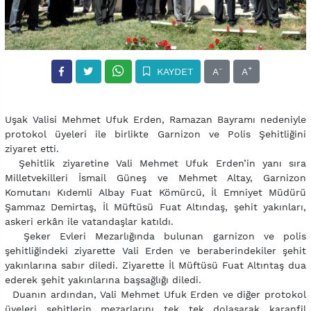
-
+
KAYDET
A
A
Uşak Valisi Mehmet Ufuk Erden, Ramazan Bayramı nedeniyle
protokol üyeleri ile birlikte Garnizon ve Polis Şehitliğini
ziyaret etti.
Şehitlik ziyaretine Vali Mehmet Ufuk Erden’in yanı sıra
Milletvekilleri İsmail Güneş ve Mehmet Altay, Garnizon
Komutanı Kıdemli Albay Fuat Kömürcü, İl Emniyet Müdürü
Şammaz Demirtaş, İl Müftüsü Fuat Altındaş, şehit yakınları,
askeri erkân ile vatandaşlar katıldı.
Şeker Evleri Mezarlığında bulunan garnizon ve polis
şehitliğindeki ziyarette Vali Erden ve beraberindekiler şehit
yakınlarına sabır diledi. Ziyarette İl Müftüsü Fuat Altıntaş dua
ederek şehit yakınlarına başsağlığı diledi.
Duanın ardından, Vali Mehmet Ufuk Erden ve diğer protokol
üyeleri şehitlerin mezarlarını tek tek dolaşarak karanfil