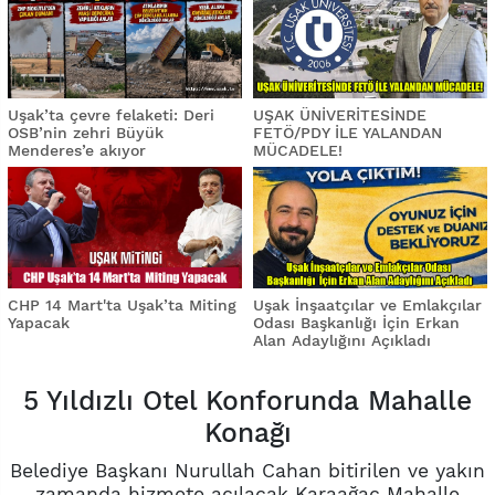
Uşak’ta çevre felaketi: Deri
UŞAK ÜNİVERİTESİNDE
OSB’nin zehri Büyük
FETÖ/PDY İLE YALANDAN
Menderes’e akıyor
MÜCADELE!
CHP 14 Mart'ta Uşak’ta Miting
Uşak İnşaatçılar ve Emlakçılar
Yapacak
Odası Başkanlığı İçin Erkan
Alan Adaylığını Açıkladı
5 Yıldızlı Otel Konforunda Mahalle
Konağı
Belediye Başkanı Nurullah Cahan bitirilen ve yakın
zamanda hizmete açılacak Karaağaç Mahalle