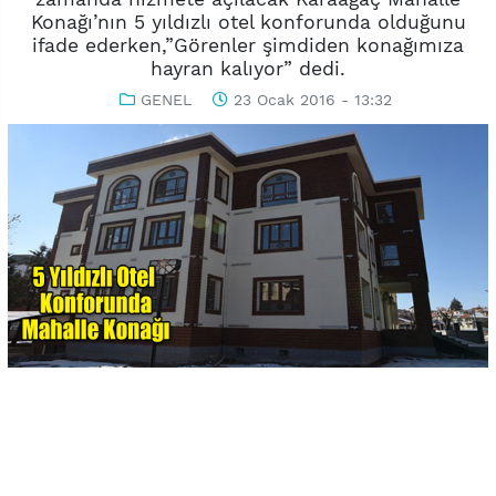
Konağı’nın 5 yıldızlı otel konforunda olduğunu
ifade ederken,”Görenler şimdiden konağımıza
hayran kalıyor” dedi.
GENEL
23 Ocak 2016 - 13:32
-
+
KAYDET
A
A
Uşak Belediyesi’nin projeleri arasında yer alan her mahalleye
yapılması planlanan mahalle konaklarında ilk adım Karaağaç
Mahallesi’nde atıldı. Şehit Savcı Mehmet Selim Kiraz Mahalle