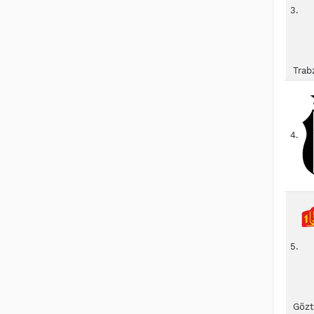
3.
Trab
4.
5.
Gözt