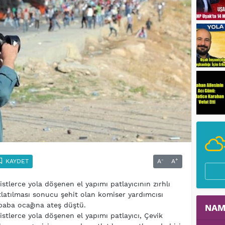
-
+
KAYDET
A
A
stlerce yola döşenen el yapımı patlayıcının zırhlı
tlatılması sonucu şehit olan komiser yardımcısı
 baba ocağına ateş düştü.
NAM
istlerce yola döşenen el yapımı patlayıcı, Çevik