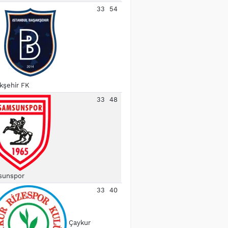
33
54
kşehir FK
33
48
unspor
33
40
Çaykur