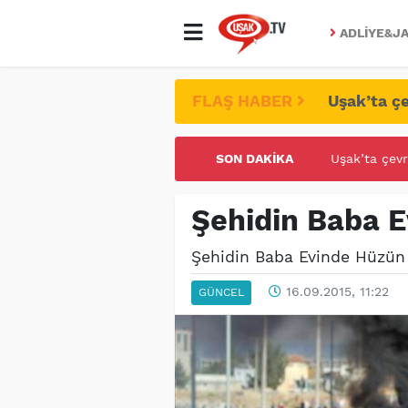
ADLIYE&JA
FLAŞ HABER
Uşak’ta çe
SON DAKIKA
UŞAK ÜNİVE
Şehidin Baba 
Şehidin Baba Evinde Hüzü
16.09.2015, 11:22
GÜNCEL