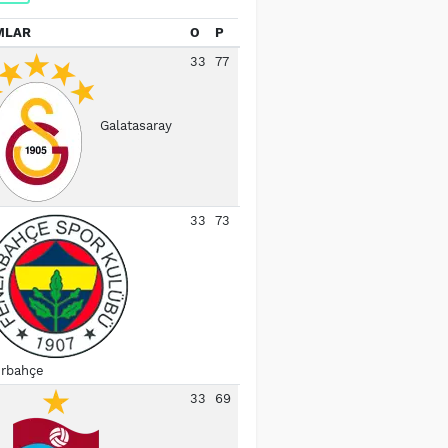
MLAR
O
P
33
77
Galatasaray
33
73
rbahçe
33
69