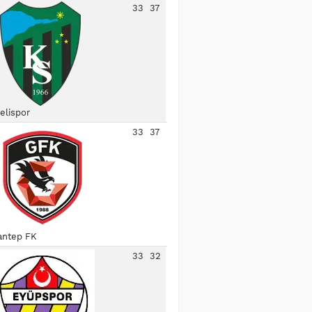
33
37
elispor
33
37
antep FK
33
32