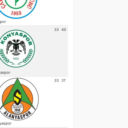
spor
33
40
aspor
33
37
yaspor