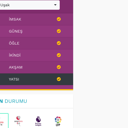
Uşak
İMSAK
GÜNEŞ
ÖĞLE
İKINDI
AKŞAM
YATSI
N
DURUMU