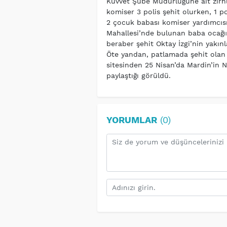
Kuvvet Şube Müdürlüğüne ait zırhlı
komiser 3 polis şehit olurken, 1 po
2 çocuk babası komiser yardımcısı 
Mahallesi’nde bulunan baba ocağına
beraber şehit Oktay İzgi’nin yakınl
Öte yandan, patlamada şehit olan 
sitesinden 25 Nisan’da Mardin’in Nu
paylaştığı görüldü.
YORUMLAR
(0)