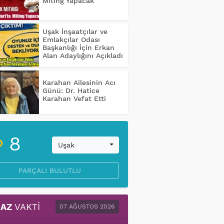
Miting Yapacak
Uşak İnşaatçılar ve
Emlakçılar Odası
Başkanlığı İçin Erkan
Alan Adaylığını Açıkladı
Karahan Ailesinin Acı
Günü: Dr. Hatice
Karahan Vefat Etti
8
Uşak
PARÇALI BULUTLU
AZ
VAKTI
07 AĞUSTOS 2026