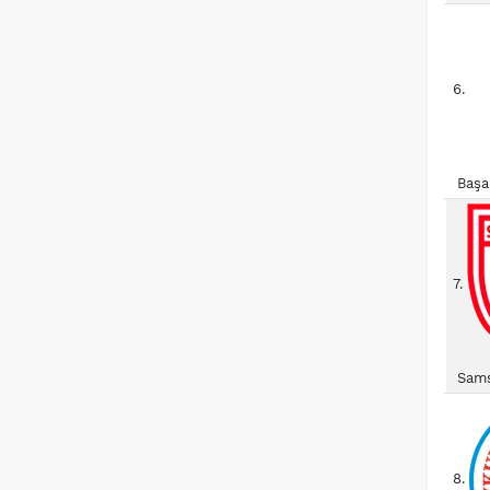
6.
Başa
7.
Sams
8.