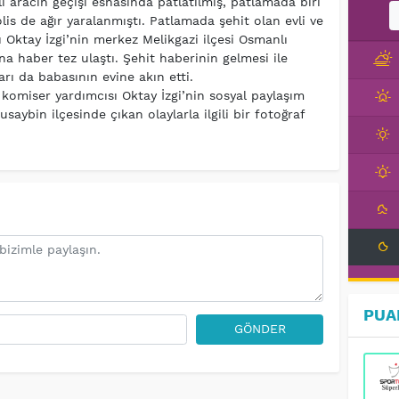
 aracın geçişi esnasında patlatılmış, patlamada biri
lis de ağır yaralanmıştı. Patlamada şehit olan evli ve
Oktay İzgi’nin merkez Melikgazi ilçesi Osmanlı
 haber tez ulaştı. Şehit haberinin gelmesi ile
arı da babasının evine akın etti.
komiser yardımcısı Oktay İzgi’nin sosyal paylaşım
saybin ilçesinde çıkan olaylarla ilgili bir fotoğraf
PUA
GÖNDER