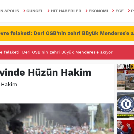
N.&POLIS
GÜNCEL
HIT HABERLER
EKONOMI
EGE
P
vre felaketi: Deri OSB’nin zehri Büyük Menderes’e a
RİTESİNDE FETÖ/PDY İLE YALANDAN MÜCADELE!
Evinde Hüzün Hakim
n Hakim