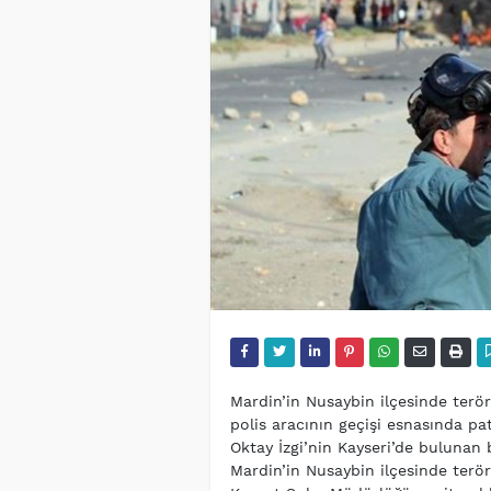
Mardin’in Nusaybin ilçesinde teröri
polis aracının geçişi esnasında pa
Oktay İzgi’nin Kayseri’de bulunan
Mardin’in Nusaybin ilçesinde terör