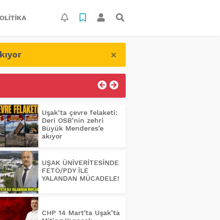
OLITIKA
×
kıyor
Uşak’ta çevre felaketi:
Deri OSB’nin zehri
Büyük Menderes’e
akıyor
UŞAK ÜNİVERİTESİNDE
FETÖ/PDY İLE
YALANDAN MÜCADELE!
CHP 14 Mart'ta Uşak’ta