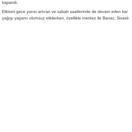
kapandı.
Etkisini gece yarısı artıran ve sabah saatlerinde de devam eden kar
yağışı yaşamı olumsuz etkilerken, özellikle merkez ile Banaz, Sivaslı
ve Ulubey ilçelerindeki bazı köylere ulaşımı sağlayan yollar kapandı.
İl özel idaresine bağlı ekipler kapanan yolları tekrar ulaşıma açmak
için çalışma başlattı.
Uşak İl Özel İdaresi Genel Sekreteri Servet Ecemiş AA muhabirine
yaptığı açıklamada, merkezde 30, Banaz'da 26, Sivaslı'da
8, Ulubey'de ise 5 köy yolunun ulaşıma kapandığını, karın
kaldırılarak tekrar ulaşım sağlanması için 16 ekiple çalışma
yürütüldüğünü belirtti.
Özellikle kuzey kesimlerindeki dağ köylerinde olumsuzluklar
yaşandığını aktaran Ecemiş, ekiplerin aralıksız çalıştığını kaydetti.
Karayolları 25. Şube Şefi Tuncay Güney ise Uşak'ın diğer il ve
ilçelerle bağlantı yollarının trafiğe açık olduğunu belirtirken, ekiplerin
güzergahlar boyunca tuzlama ve kar kaldırma çalışması
yaptıklarını kaydetti.
Meteoroloji yetkilileri de kar yağışının gün boyunca aralıklarla etkili