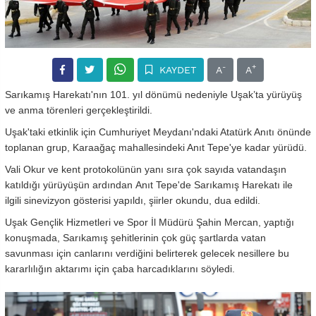
-
+
KAYDET
A
A
Sarıkamış Harekatı'nın 101. yıl dönümü nedeniyle
Uşak
’ta yürüyüş
ve anma törenleri gerçekleştirildi.
Uşak
'taki etkinlik için Cumhuriyet Meydanı'ndaki Atatürk Anıtı önünde
toplanan grup, Karaağaç mahallesindeki Anıt Tepe'ye kadar yürüdü.
Vali Okur ve kent protokolünün yanı sıra çok sayıda vatandaşın
katıldığı yürüyüşün ardından Anıt Tepe'de Sarıkamış Harekatı ile
ilgili sinevizyon gösterisi yapıldı, şiirler okundu, dua edildi.
Uşak
Gençlik Hizmetleri ve Spor İl Müdürü Şahin Mercan, yaptığı
konuşmada, Sarıkamış şehitlerinin çok güç şartlarda vatan
savunması için canlarını verdiğini belirterek gelecek nesillere bu
kararlılığın aktarımı için çaba harcadıklarını söyledi.