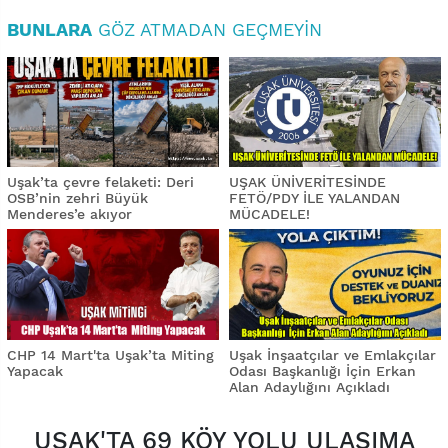
BUNLARA
GÖZ ATMADAN GEÇMEYIN
Uşak’ta çevre felaketi: Deri
UŞAK ÜNİVERİTESİNDE
OSB’nin zehri Büyük
FETÖ/PDY İLE YALANDAN
Menderes’e akıyor
MÜCADELE!
CHP 14 Mart'ta Uşak’ta Miting
Uşak İnşaatçılar ve Emlakçılar
Yapacak
Odası Başkanlığı İçin Erkan
Alan Adaylığını Açıkladı
UŞAK'TA 69 KÖY YOLU ULAŞIMA