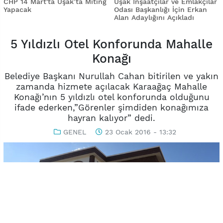
CHP 14 Mart'ta Uşak’ta Miting
Uşak İnşaatçılar ve Emlakçılar
Yapacak
Odası Başkanlığı İçin Erkan
Alan Adaylığını Açıkladı
5 Yıldızlı Otel Konforunda Mahalle
Konağı
Belediye Başkanı Nurullah Cahan bitirilen ve yakın
zamanda hizmete açılacak Karaağaç Mahalle
Konağı’nın 5 yıldızlı otel konforunda olduğunu
ifade ederken,”Görenler şimdiden konağımıza
hayran kalıyor” dedi.
GENEL
23 Ocak 2016 - 13:32