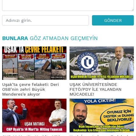
GÖNDER
BUNLARA
GÖZ ATMADAN GEÇMEYIN
Uşak’ta çevre felaketi: Deri
UŞAK ÜNİVERİTESİNDE
OSB’nin zehri Büyük
FETÖ/PDY İLE YALANDAN
Menderes’e akıyor
MÜCADELE!