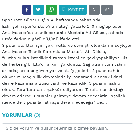
-
+
KAYDET
A
A
Spor Toto Süper Lig’in 4. haftasında sahasında
Eskirşehirspor’u Eto’o’nun attığı gollerle 2-0 mağlup eden
Antalyaspor’da teknik sorumlu Mustafa Ati Göksu, sahada
Eto’o farkının görüldüğünü ifade etti.
3 puan aldıkları için çok mutlu ve sevinçli olduklarını söyleyen
Antalyaspor Teknik Sorumlusu Mustafa Ati Göksu,
“Futbolcuları istedikleri zaman istenilen şeyi yapabiliyor. Siz
de herkes gibi Eto’o farkını gördünüz. Sağ olsun tüm takım
arkadaşları ona güveniyor ve attığı gollerle 3 puan sahibi
oluyoruz. Maçın ilk devresinde iyi oynamadık ancak ikinci
devre kazanma arzusu vardı ve kazandık. 3 puanın sahibi
olduk. Taraftara da teşekkür ediyorum. Taraftarlar desteğe
devam ederse 3 puanlar gelmeye devam edecektir. İnşallah
ileride de 3 puanlar almaya devam edeceğiz" dedi.
YORUMLAR
(0)