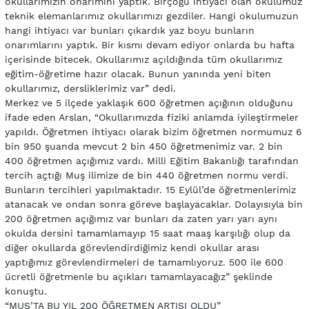
okullarımızın onarımını yaptık. Birçoğu ihtiyacı olan okulumuz
teknik elemanlarımız okullarımızı gezdiler. Hangi okulumuzun
hangi ihtiyacı var bunları çıkardık yaz boyu bunların
onarımlarını yaptık. Bir kısmı devam ediyor onlarda bu hafta
içerisinde bitecek. Okullarımız açıldığında tüm okullarımız
eğitim-öğretime hazır olacak. Bunun yanında yeni biten
okullarımız, dersliklerimiz var” dedi.
Merkez ve 5 ilçede yaklaşık 600 öğretmen açığının olduğunu
ifade eden Arslan, “Okullarımızda fiziki anlamda iyileştirmeler
yapıldı. Öğretmen ihtiyacı olarak bizim öğretmen normumuz 6
bin 950 şuanda mevcut 2 bin 450 öğretmenimiz var. 2 bin
400 öğretmen açığımız vardı. Milli Eğitim Bakanlığı tarafından
tercih açtığı Muş ilimize de bin 440 öğretmen normu verdi.
Bunların tercihleri yapılmaktadır. 15 Eylül’de öğretmenlerimiz
atanacak ve ondan sonra göreve başlayacaklar. Dolayısıyla bin
200 öğretmen açığımız var bunları da zaten yarı yarı aynı
okulda dersini tamamlamayıp 15 saat maaş karşılığı olup da
diğer okullarda görevlendirdiğimiz kendi okullar arası
yaptığımız görevlendirmeleri de tamamlıyoruz. 500 ile 600
ücretli öğretmenle bu açıkları tamamlayacağız” şeklinde
konuştu.
“MUŞ’TA BU YIL 200 ÖĞRETMEN ARTIŞI OLDU”