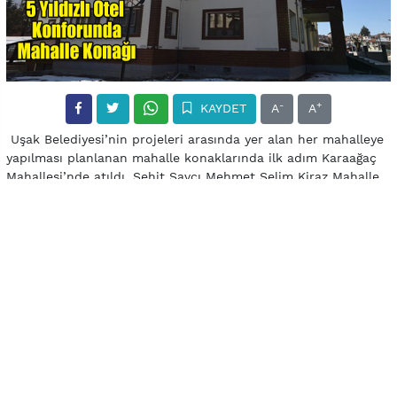
-
+
KAYDET
A
A
Uşak Belediyesi’nin projeleri arasında yer alan her mahalleye
yapılması planlanan mahalle konaklarında ilk adım Karaağaç
Mahallesi’nde atıldı. Şehit Savcı Mehmet Selim Kiraz Mahalle
Konağı açılışı henüz yapılmamasına rağmen görenler
tarafından tam not aldı. Selçuklu mimarisi örneklerini
barındıran konak, mahalle halkına birçok anlamda fayda
verecek.
Mahallemize armağan ediyoruz
“Karaağaç Mahallemize hak ettiği bir projeyi armağan
ediyoruz” şeklinde konuşan Belediye Başkanı Nurullah Cahan,
projenin günü kurtaran değil, uzun yıllar mahalleye hizmet
edecek bir özellikte olduğunu iletti. Cahan, “İlimizde
mahallelerimize ayrı bir hava katacak ve fayda sağlayacak
mahalle konakları projemiz devam ediyor. Bu kapsamda kısa