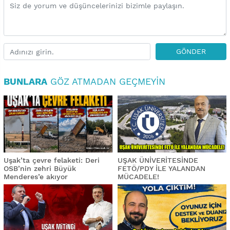
GÖNDER
BUNLARA
GÖZ ATMADAN GEÇMEYIN
Uşak’ta çevre felaketi: Deri
UŞAK ÜNİVERİTESİNDE
OSB’nin zehri Büyük
FETÖ/PDY İLE YALANDAN
Menderes’e akıyor
MÜCADELE!