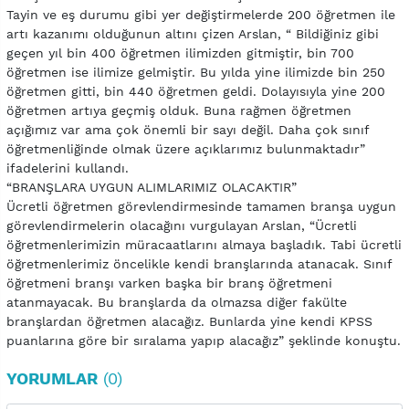
Tayin ve eş durumu gibi yer değiştirmelerde 200 öğretmen ile
artı kazanımı olduğunun altını çizen Arslan, “ Bildiğiniz gibi
geçen yıl bin 400 öğretmen ilimizden gitmiştir, bin 700
öğretmen ise ilimize gelmiştir. Bu yılda yine ilimizde bin 250
öğretmen gitti, bin 440 öğretmen geldi. Dolayısıyla yine 200
öğretmen artıya geçmiş olduk. Buna rağmen öğretmen
açığımız var ama çok önemli bir sayı değil. Daha çok sınıf
öğretmenliğinde olmak üzere açıklarımız bulunmaktadır”
ifadelerini kullandı.
“BRANŞLARA UYGUN ALIMLARIMIZ OLACAKTIR”
Ücretli öğretmen görevlendirmesinde tamamen branşa uygun
görevlendirmelerin olacağını vurgulayan Arslan, “Ücretli
öğretmenlerimizin müracaatlarını almaya başladık. Tabi ücretli
öğretmenlerimiz öncelikle kendi branşlarında atanacak. Sınıf
öğretmeni branşı varken başka bir branş öğretmeni
atanmayacak. Bu branşlarda da olmazsa diğer fakülte
branşlardan öğretmen alacağız. Bunlarda yine kendi KPSS
puanlarına göre bir sıralama yapıp alacağız” şeklinde konuştu.
YORUMLAR
(0)