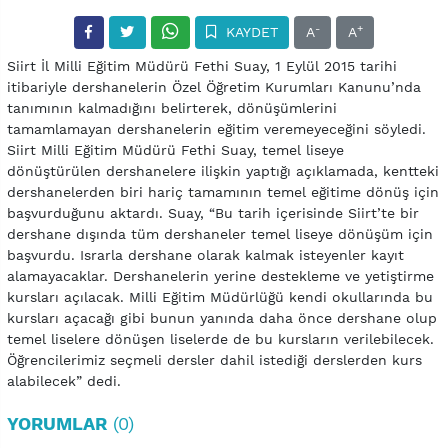
-
+
KAYDET
A
A
Siirt İl Milli Eğitim Müdürü Fethi Suay, 1 Eylül 2015 tarihi
itibariyle dershanelerin Özel Öğretim Kurumları Kanunu’nda
tanımının kalmadığını belirterek, dönüşümlerini
tamamlamayan dershanelerin eğitim veremeyeceğini söyledi.
Siirt Milli Eğitim Müdürü Fethi Suay, temel liseye
dönüştürülen dershanelere ilişkin yaptığı açıklamada, kentteki
dershanelerden biri hariç tamamının temel eğitime dönüş için
başvurduğunu aktardı. Suay, “Bu tarih içerisinde Siirt’te bir
dershane dışında tüm dershaneler temel liseye dönüşüm için
başvurdu. Israrla dershane olarak kalmak isteyenler kayıt
alamayacaklar. Dershanelerin yerine destekleme ve yetiştirme
kursları açılacak. Milli Eğitim Müdürlüğü kendi okullarında bu
kursları açacağı gibi bunun yanında daha önce dershane olup
temel liselere dönüşen liselerde de bu kursların verilebilecek.
Öğrencilerimiz seçmeli dersler dahil istediği derslerden kurs
alabilecek” dedi.
YORUMLAR
(0)