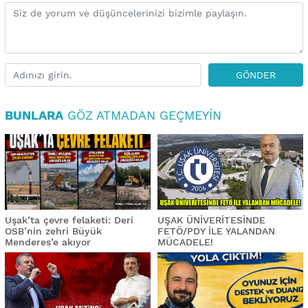
GÖNDER
BUNLARA
GÖZ ATMADAN GEÇMEYIN
Uşak’ta çevre felaketi: Deri
UŞAK ÜNİVERİTESİNDE
OSB’nin zehri Büyük
FETÖ/PDY İLE YALANDAN
Menderes’e akıyor
MÜCADELE!