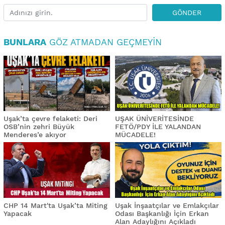
GÖNDER
BUNLARA
GÖZ ATMADAN GEÇMEYIN
Uşak’ta çevre felaketi: Deri
UŞAK ÜNİVERİTESİNDE
OSB’nin zehri Büyük
FETÖ/PDY İLE YALANDAN
Menderes’e akıyor
MÜCADELE!
CHP 14 Mart'ta Uşak’ta Miting
Uşak İnşaatçılar ve Emlakçılar
Yapacak
Odası Başkanlığı İçin Erkan
Alan Adaylığını Açıkladı