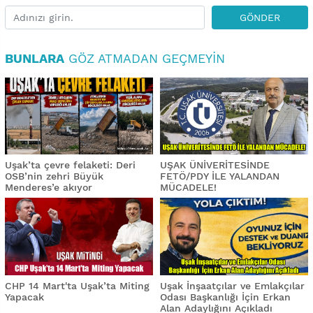
GÖNDER
BUNLARA
GÖZ ATMADAN GEÇMEYIN
Uşak’ta çevre felaketi: Deri
UŞAK ÜNİVERİTESİNDE
OSB’nin zehri Büyük
FETÖ/PDY İLE YALANDAN
Menderes’e akıyor
MÜCADELE!
CHP 14 Mart'ta Uşak’ta Miting
Uşak İnşaatçılar ve Emlakçılar
Yapacak
Odası Başkanlığı İçin Erkan
Alan Adaylığını Açıkladı