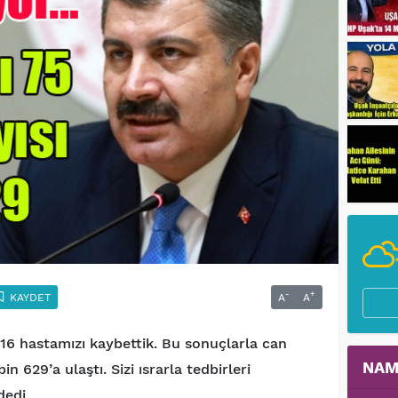
-
+
KAYDET
A
A
"16 hastamızı kaybettik. Bu sonuçlarla can
NAM
n 629’a ulaştı. Sizi ısrarla tedbirleri
edi.