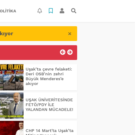
OLITIKA
×
kıyor
Uşak’ta çevre felaketi:
Deri OSB’nin zehri
Büyük Menderes’e
akıyor
UŞAK ÜNİVERİTESİNDE
FETÖ/PDY İLE
YALANDAN MÜCADELE!
CHP 14 Mart'ta Uşak’ta