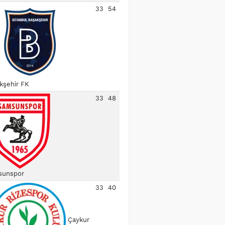
33
54
kşehir FK
33
48
unspor
33
40
Çaykur