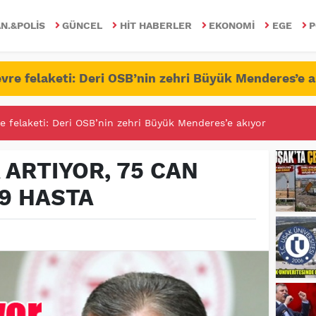
N.&POLIS
GÜNCEL
HIT HABERLER
EKONOMI
EGE
P
vre felaketi: Deri OSB’nin zehri Büyük Menderes’e a
RİTESİNDE FETÖ/PDY İLE YALANDAN MÜCADELE!
 ARTIYOR, 75 CAN
29 HASTA