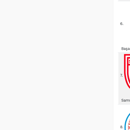
6.
Başa
7.
Sams
8.