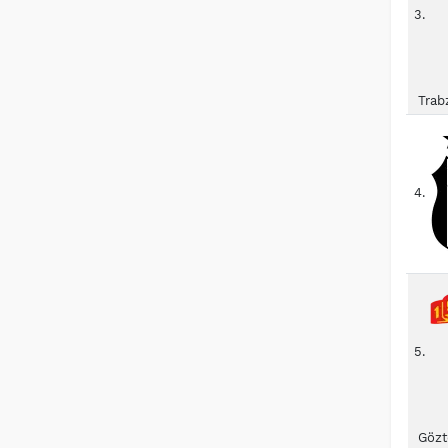
3.
Trab
4.
5.
Gözt