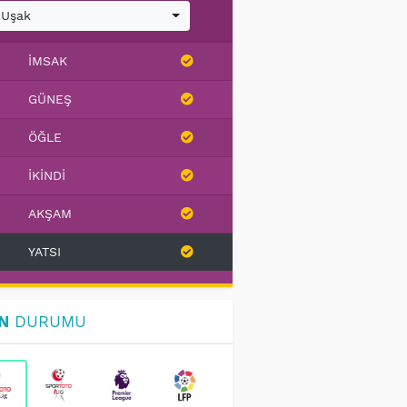
Uşak
İMSAK
GÜNEŞ
ÖĞLE
İKINDI
AKŞAM
YATSI
N
DURUMU