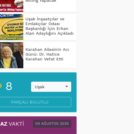
Miting Yapacak
Uşak İnşaatçılar ve
Emlakçılar Odası
Başkanlığı İçin Erkan
Alan Adaylığını Açıkladı
Karahan Ailesinin Acı
Günü: Dr. Hatice
Karahan Vefat Etti
8
Uşak
PARÇALI BULUTLU
AZ
VAKTI
09 AĞUSTOS 2026