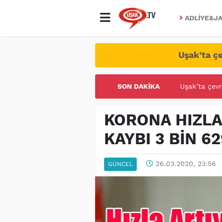
ADLIYE&JA
FLAŞ HABER
Uşak’ta çe
SON DAKIKA
UŞAK ÜNİVE
KORONA HIZLA
KAYBI 3 BİN 6
26.03.2020, 23:56
GÜNCEL