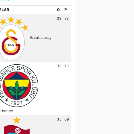
MLAR
O
P
33
77
Galatasaray
33
73
rbahçe
33
69