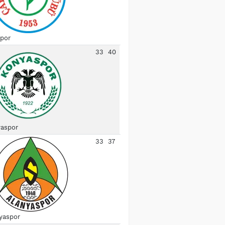
spor
33
40
aspor
33
37
yaspor