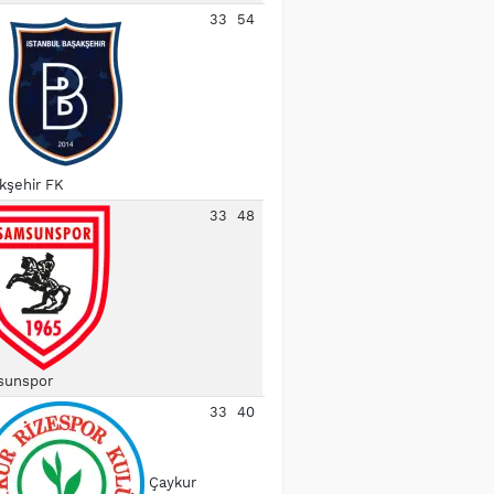
33
54
kşehir FK
33
48
unspor
33
40
Çaykur