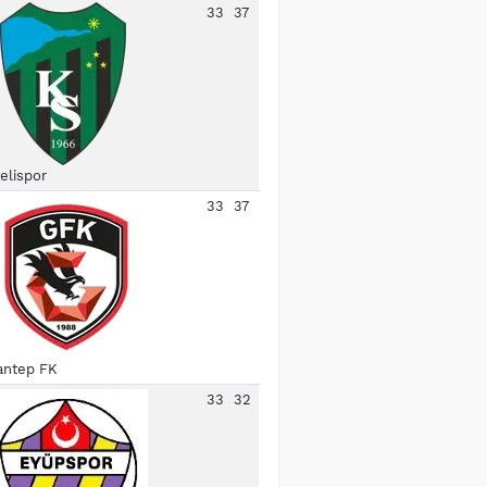
33
37
elispor
33
37
antep FK
33
32