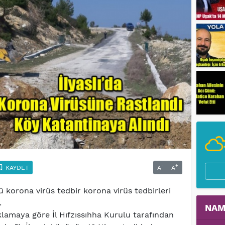
-
+
KAYDET
A
A
ü korona virüs tedbir korona virüs tedbirleri
ı.
NAM
klamaya göre İl Hıfzıssıhha Kurulu tarafından