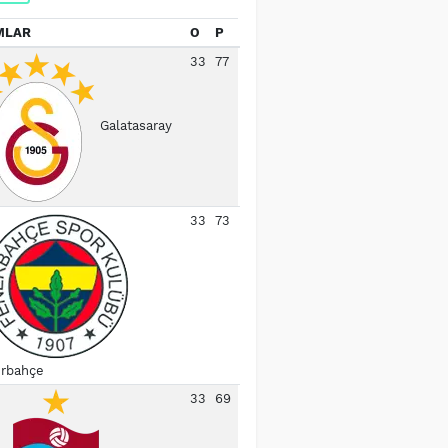
MLAR
O
P
33
77
Galatasaray
33
73
rbahçe
33
69