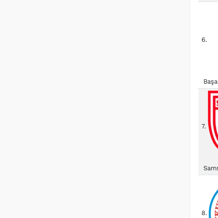
6.
Başa
7.
Sams
8.