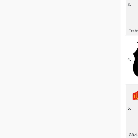
3.
Trab
4.
5.
Gözt