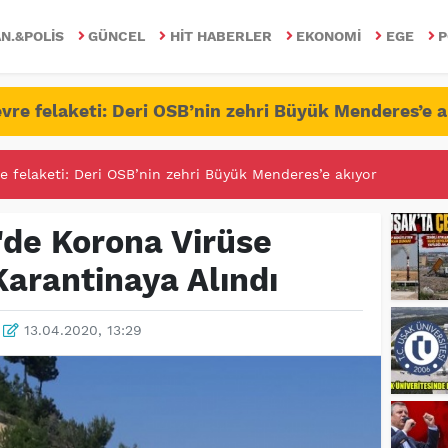
N.&POLIS
GÜNCEL
HIT HABERLER
EKONOMI
EGE
P
vre felaketi: Deri OSB’nin zehri Büyük Menderes’e a
RİTESİNDE FETÖ/PDY İLE YALANDAN MÜCADELE!
şi'de Korona Virüse
Karantinaya Alındı
13.04.2020, 13:29