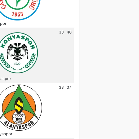
spor
33
40
aspor
33
37
yaspor