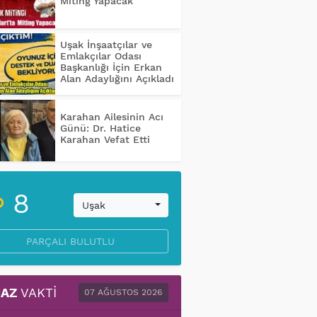
Miting Yapacak
Uşak İnşaatçılar ve
Emlakçılar Odası
Başkanlığı İçin Erkan
Alan Adaylığını Açıkladı
Karahan Ailesinin Acı
Günü: Dr. Hatice
Karahan Vefat Etti
8
Uşak
PARÇALI BULUTLU
AZ
VAKTI
07 AĞUSTOS 2026