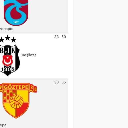
zonspor
33
59
Beşiktaş
33
55
epe