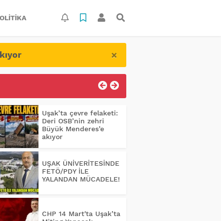
OLITIKA
×
kıyor
Uşak’ta çevre felaketi:
Deri OSB’nin zehri
Büyük Menderes’e
akıyor
UŞAK ÜNİVERİTESİNDE
FETÖ/PDY İLE
YALANDAN MÜCADELE!
CHP 14 Mart'ta Uşak’ta