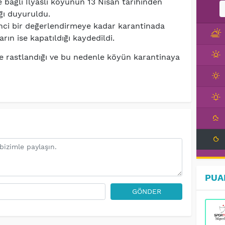
 bağlı İlyaslı köyünün 13 Nisan tarihinden
ığı duyuruldu.
ci bir değerlendirmeye kadar karantinada
ların ise kapatıldığı kaydedildi.
üse rastlandığı ve bu nedenle köyün karantinaya
PUA
GÖNDER