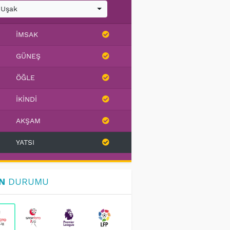
Uşak
İMSAK
GÜNEŞ
ÖĞLE
İKINDI
AKŞAM
YATSI
N
DURUMU