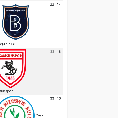
33
54
kşehir FK
33
48
unspor
33
40
Çaykur