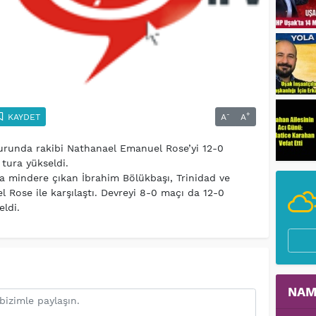
-
+
KAYDET
A
A
urunda rakibi Nathanael Emanuel Rose’yi 12-0
tura yükseldi.
a mindere çıkan İbrahim Bölükbaşı, Trinidad ve
 Rose ile karşılaştı. Devreyi 8-0 maçı da 12-0
eldi.
NAM