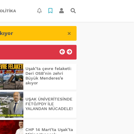
OLITIKA
×
kıyor
Uşak’ta çevre felaketi:
Deri OSB’nin zehri
Büyük Menderes’e
akıyor
UŞAK ÜNİVERİTESİNDE
FETÖ/PDY İLE
YALANDAN MÜCADELE!
CHP 14 Mart'ta Uşak’ta