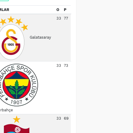
MLAR
O
P
33
77
Galatasaray
33
73
rbahçe
33
69