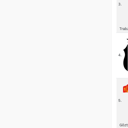
3.
Trab
4.
5.
Gözt