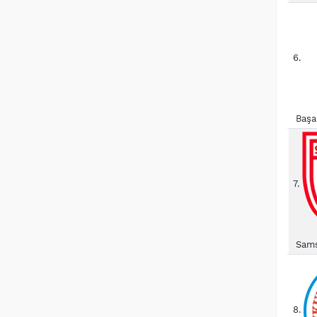
6.
Başa
7.
Sams
8.