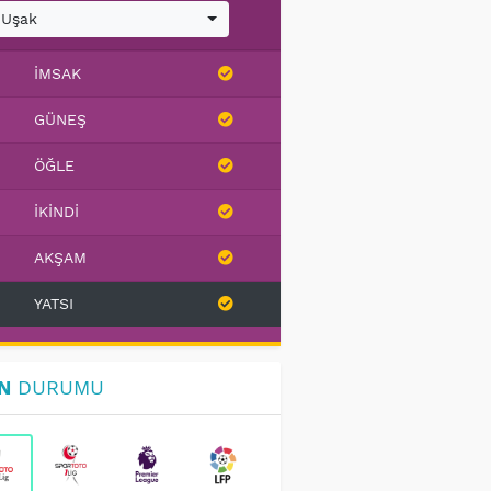
Uşak
İMSAK
GÜNEŞ
ÖĞLE
İKINDI
AKŞAM
YATSI
N
DURUMU