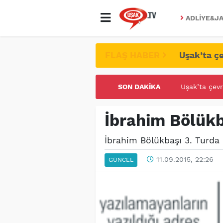
ADLIYE&JA
FLAŞ HABER
Uşak’ta çe
Uşak’ta çevr
SON DAKIKA
UŞAK ÜNİVE
İbrahim Bölükb
İbrahim Bölükbaşı 3. Turda
11.09.2015, 22:26
GÜNCEL