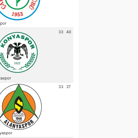
spor
33
40
aspor
33
37
yaspor