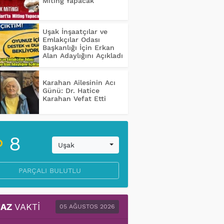
Miting Yapacak
Uşak İnşaatçılar ve
Emlakçılar Odası
Başkanlığı İçin Erkan
Alan Adaylığını Açıkladı
Karahan Ailesinin Acı
Günü: Dr. Hatice
Karahan Vefat Etti
8
Uşak
PARÇALI BULUTLU
AZ
VAKTI
05 AĞUSTOS 2026