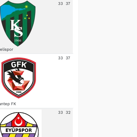
33
37
elispor
33
37
antep FK
33
32