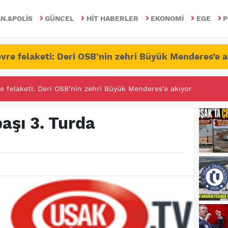
N.&POLIS
GÜNCEL
HIT HABERLER
EKONOMI
EGE
P
vre felaketi: Deri OSB’nin zehri Büyük Menderes’e a
e felaketi: Deri OSB’nin zehri Büyük Menderes’e akıyor
RİTESİNDE FETÖ/PDY İLE YALANDAN MÜCADELE!
aşı 3. Turda