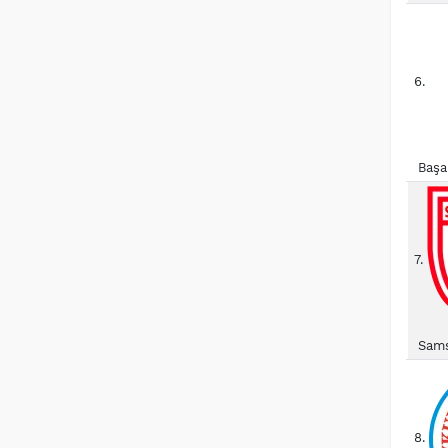
6.
Başa
7.
Sams
8.