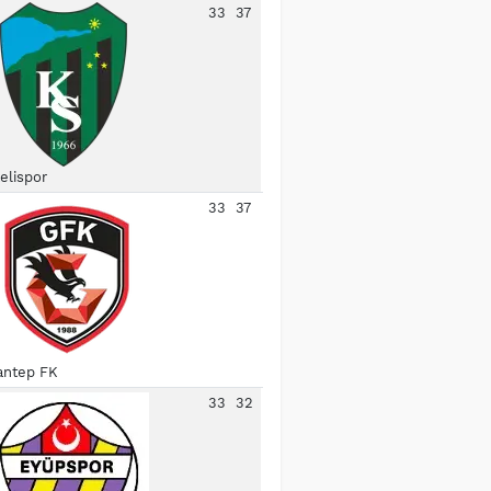
33
37
elispor
33
37
antep FK
33
32