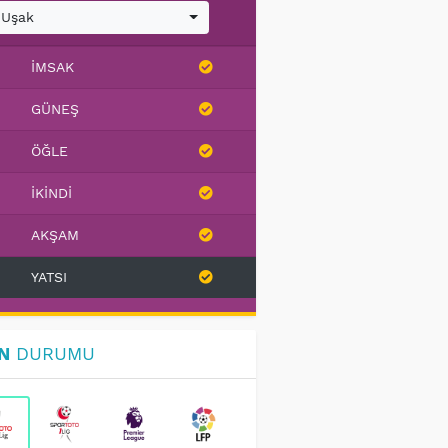
Uşak
İMSAK
GÜNEŞ
ÖĞLE
İKINDI
AKŞAM
YATSI
N
DURUMU