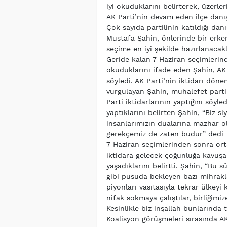
iyi okuduklarını belirterek, üzerler
AK Parti’nin devam eden ilçe danı
Çok sayıda partilinin katıldığı dan
Mustafa Şahin, önlerinde bir erke
seçime en iyi şekilde hazırlanacakl
Geride kalan 7 Haziran seçimlerin
okuduklarını ifade eden Şahin, AK
söyledi. AK Parti’nin iktidarı dö
vurgulayan Şahin, muhalefet partil
Parti iktidarlarının yaptığını söyled
yaptıklarını belirten Şahin, “Biz s
insanlarımızın dualarına mazhar o
gerekçemiz de zaten budur” dedi
7 Haziran seçimlerinden sonra ort
iktidara gelecek çoğunluğa kavuşam
yaşadıklarını belirtti. Şahin, “Bu s
gibi pusuda bekleyen bazı mihrakl
piyonları vasıtasıyla tekrar ülkey
nifak sokmaya çalıştılar, birliğimiz
Kesinlikle biz inşallah bunlarınd
Koalisyon görüşmeleri sırasında AK