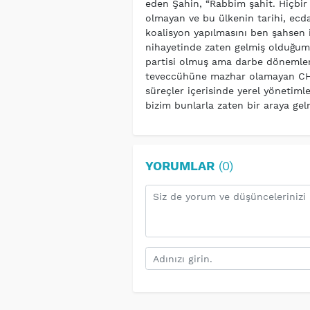
eden Şahin, “Rabbim şahit. Hiçbir 
olmayan ve bu ülkenin tarihi, ecdad
koalisyon yapılmasını ben şahsen
nihayetinde zaten gelmiş olduğum
partisi olmuş ama darbe dönemleri
teveccühüne mazhar olamayan CHP
süreçler içerisinde yerel yönetimler
bizim bunlarla zaten bir araya gel
YORUMLAR
(0)