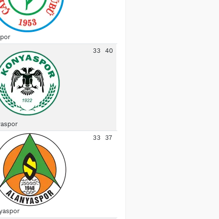
spor
33
40
aspor
33
37
yaspor