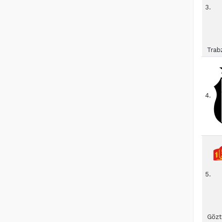
3.
Trab
4.
5.
Gözt