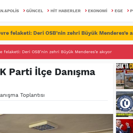
N.&POLIS
GÜNCEL
HIT HABERLER
EKONOMI
EGE
P
vre felaketi: Deri OSB’nin zehri Büyük Menderes’e a
RİTESİNDE FETÖ/PDY İLE YALANDAN MÜCADELE!
 Parti İlçe Danışma
Danışma Toplantısı