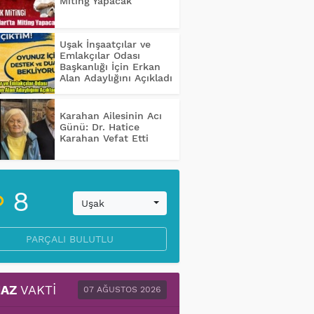
Miting Yapacak
Uşak İnşaatçılar ve
Emlakçılar Odası
Başkanlığı İçin Erkan
Alan Adaylığını Açıkladı
Karahan Ailesinin Acı
Günü: Dr. Hatice
Karahan Vefat Etti
8
Uşak
PARÇALI BULUTLU
AZ
VAKTI
07 AĞUSTOS 2026