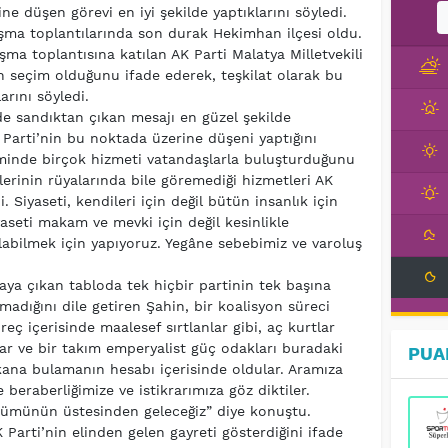
ine düşen görevi en iyi şekilde yaptıklarını söyledi.
şma toplantılarında son durak Hekimhan ilçesi oldu.
ışma toplantısına katılan AK Parti Malatya Milletvekili
n seçim olduğunu ifade ederek, teşkilat olarak bu
arını söyledi.
de sandıktan çıkan mesajı en güzel şekilde
 Parti’nin bu noktada üzerine düşeni yaptığını
neminde birçok hizmeti vatandaşlarla buluşturduğunu
erinin rüyalarında bile göremediği hizmetleri AK
i. Siyaseti, kendileri için değil bütün insanlık için
iyaseti makam ve mevki için değil kesinlikle
labilmek için yapıyoruz. Yegâne sebebimiz ve varoluş
aya çıkan tabloda tek hiçbir partinin tek başına
adığını dile getiren Şahin, bir koalisyon süreci
üreç içerisinde maalesef sırtlanlar gibi, aç kurtlar
ar ve bir takım emperyalist güç odakları buradaki
PUA
i kana bulamanın hesabı içerisinde oldular. Aramıza
e beraberliğimize ve istikrarımıza göz diktiler.
a tümünün üstesinden geleceğiz” diye konuştu.
 Parti’nin elinden gelen gayreti gösterdiğini ifade