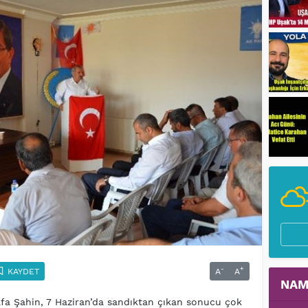
-
+
KAYDET
A
A
NAM
tafa Şahin, 7 Haziran’da sandıktan çıkan sonucu çok