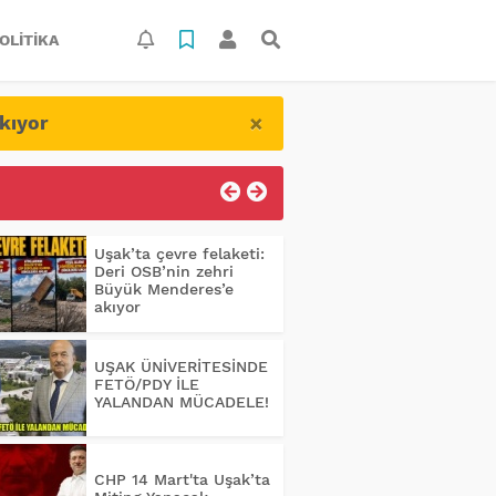
OLITIKA
×
kıyor
Uşak’ta çevre felaketi:
Deri OSB’nin zehri
Büyük Menderes’e
akıyor
UŞAK ÜNİVERİTESİNDE
FETÖ/PDY İLE
YALANDAN MÜCADELE!
CHP 14 Mart'ta Uşak’ta