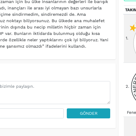
zaman için bu ülke insanlarının değerleri ile barışık
ı, inançları ile arası iyi olmayan bazı unsurlarla
TAKI
 içime sindirmedim, sindiremezdi de. Ama
uz noktayı biliyorsunuz. Bu ülkede ana muhalefet
nin dışında bu necip milletin hiçbir zaman için
 var. Bunların iktidarda bulunmuş olduğu kısa
1.
de özellikle neler yaptıklarını çok iyi biliyoruz. Yani
me şansımız olmazdı” ifadelerini kullandı.
2.
Fene
GÖNDER