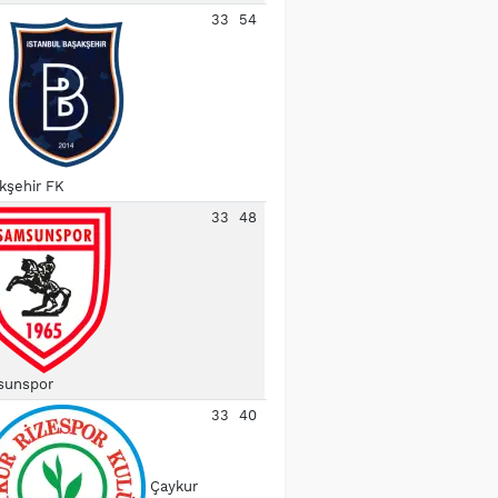
33
54
kşehir FK
33
48
unspor
33
40
Çaykur