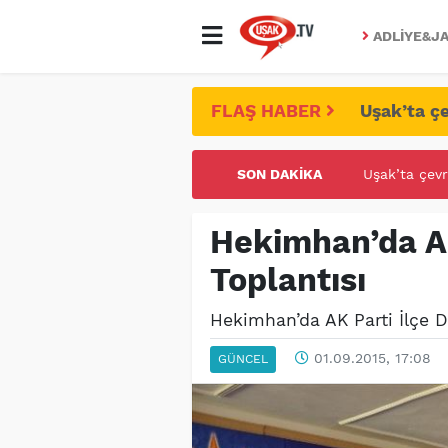
ADLIYE&JA
FLAŞ HABER
Uşak’ta çe
SON DAKIKA
UŞAK ÜNİVE
Hekimhan’da AK
Toplantısı
Hekimhan’da AK Parti İlçe 
01.09.2015, 17:08
GÜNCEL