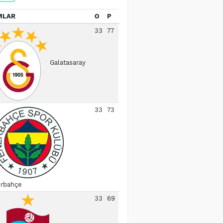
MLAR
O
P
33
77
Galatasaray
33
73
rbahçe
33
69