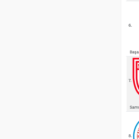
6.
Başa
7.
Sams
8.