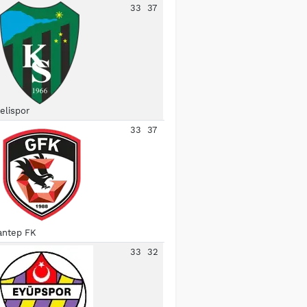
33
37
elispor
33
37
antep FK
33
32