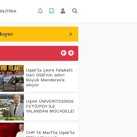
OLITIKA
×
kıyor
Uşak’ta çevre felaketi:
Deri OSB’nin zehri
Büyük Menderes’e
akıyor
UŞAK ÜNİVERİTESİNDE
FETÖ/PDY İLE
YALANDAN MÜCADELE!
CHP 14 Mart'ta Uşak’ta