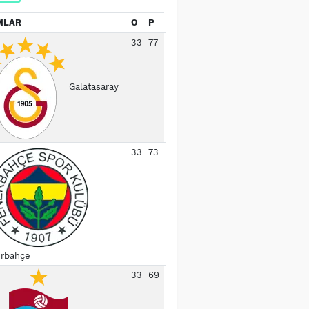
MLAR
O
P
33
77
Galatasaray
33
73
rbahçe
33
69