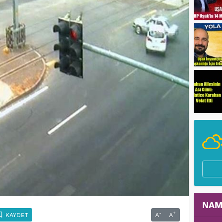
NAM
-
+
KAYDET
A
A