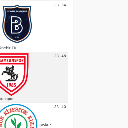
33
54
kşehir FK
33
48
unspor
33
40
Çaykur