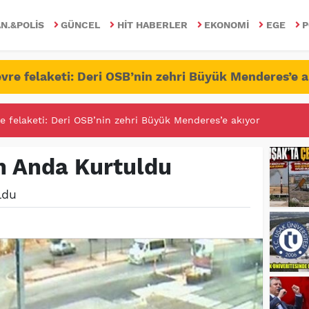
N.&POLIS
GÜNCEL
HIT HABERLER
EKONOMI
EGE
P
vre felaketi: Deri OSB’nin zehri Büyük Menderes’e a
RİTESİNDE FETÖ/PDY İLE YALANDAN MÜCADELE!
n Anda Kurtuldu
ldu