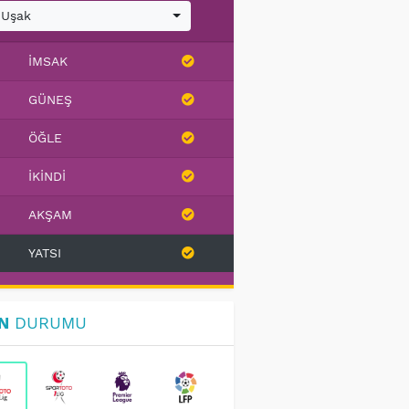
Uşak
İMSAK
GÜNEŞ
ÖĞLE
İKINDI
AKŞAM
YATSI
N
DURUMU