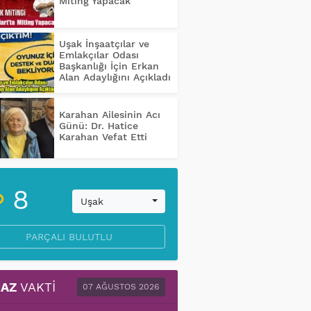
Miting Yapacak
Uşak İnşaatçılar ve
Emlakçılar Odası
Başkanlığı İçin Erkan
Alan Adaylığını Açıkladı
Karahan Ailesinin Acı
Günü: Dr. Hatice
Karahan Vefat Etti
8
Uşak
PARÇALI BULUTLU
AZ
VAKTI
07 AĞUSTOS 2026