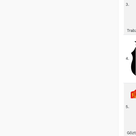
3.
Trab
4.
5.
Gözt