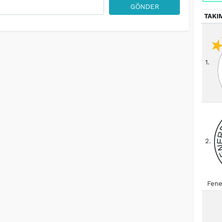
GÖNDER
TAKI
1.
2.
Fene