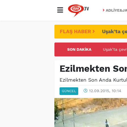
ADLIYE&JA
FLAŞ HABER
Uşak’ta çe
SON DAKIKA
UŞAK ÜNİVE
Ezilmekten So
Ezilmekten Son Anda Kurtu
12.09.2015, 10:14
GÜNCEL