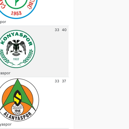
spor
33
40
aspor
33
37
yaspor