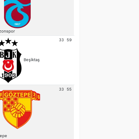
zonspor
33
59
Beşiktaş
33
55
epe