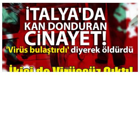
-
+
KAYDET
A
A
İtalya'da Antonio De Pace adlı erkek bir hemşire,
doktorluk yapan kız arkadaşı Lorena Quaranta'yı
kendisine korona virüsü bulaştırdığını öne sürerek
öldürdü.
İtalya, Çin'de ortaya çıkarak hızla yayılan ve dünya genelinde