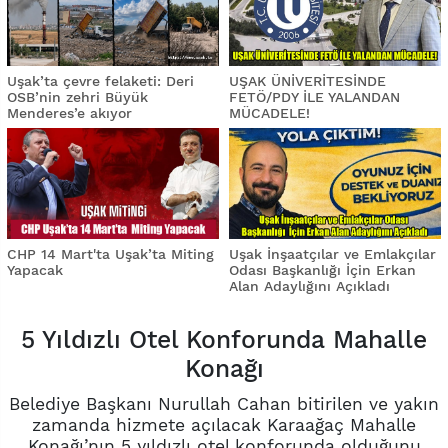
Uşak’ta çevre felaketi: Deri
UŞAK ÜNİVERİTESİNDE
OSB’nin zehri Büyük
FETÖ/PDY İLE YALANDAN
Menderes’e akıyor
MÜCADELE!
CHP 14 Mart'ta Uşak’ta Miting
Uşak İnşaatçılar ve Emlakçılar
Yapacak
Odası Başkanlığı İçin Erkan
Alan Adaylığını Açıkladı
5 Yıldızlı Otel Konforunda Mahalle
Konağı
Belediye Başkanı Nurullah Cahan bitirilen ve yakın
zamanda hizmete açılacak Karaağaç Mahalle
Konağı’nın 5 yıldızlı otel konforunda olduğunu