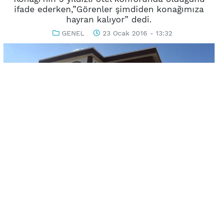
ifade ederken,”Görenler şimdiden konağımıza
hayran kalıyor” dedi.
GENEL
23 Ocak 2016 - 13:32
-
+
KAYDET
A
A
Uşak Belediyesi’nin projeleri arasında yer alan her mahalleye
yapılması planlanan mahalle konaklarında ilk adım Karaağaç
Mahallesi’nde atıldı. Şehit Savcı Mehmet Selim Kiraz Mahalle
Konağı açılışı henüz yapılmamasına rağmen görenler