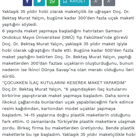
KAYDET
A
A
Yaklaşık 35 yıldır hobi olarak maketçilik ile uğraşan Doç. Dr.
Bektaş Murat Yalçın, bugüne kadar 300’den fazla uçak maketi
yaptığını söyledi.
6 yaşında maket yapmaya başladığını hatırlatan Samsun
Ondokuz Mayıs Üniversitesi (OMÜ) Tıp Fakültesi’nde görevli
Doç. Dr. Bektaş Murat Yalçın, yaklaşık 35 yıldır maket işiyle
hobi olarak uğraştığını ifade etti. Bugüne kadar 500’den fazla
maket yaptığını belirten Doç. Dr. Bektaş Murat Yalçın, yaptığı
maketlerden 300’dan fazlası uçakların oluşturduğunu, bunun
nedenin ise İkinci Dünya Savaşı’na olan merakı olduğunu ileri
sürdü.
"ÇOCUKKEN İLAÇ KUTULARINI KESEREK MAKET YAPARDIM"
Doç.Dr. Bektaş Murat Yalçın, "6 yaşındayken ilaç kutularını
birbirine yapıştırarak maket yapmaya başladım. Daha sonra
ilkokul çağlarında bunlardan uçak yapabileceğimi fark edince
resim kağıdından, kartondan model uçaklar yapmaya
başladım. 14-15 yaşlarına doğru plastik maketlerin olduğunu
fark ettim. O zamanlarda Türkiye’de plastik maketlere ulaşmak
zordu. Birkaç firma bu maketlerden üretiyordu. Bende plastik
maketlerle bu işe başladım. Yaklaşık 35 yıldır maketçilikle hobi