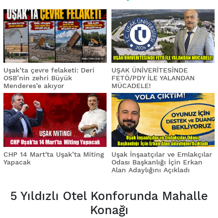
Uşak’ta çevre felaketi: Deri
UŞAK ÜNİVERİTESİNDE
OSB’nin zehri Büyük
FETÖ/PDY İLE YALANDAN
Menderes’e akıyor
MÜCADELE!
CHP 14 Mart'ta Uşak’ta Miting
Uşak İnşaatçılar ve Emlakçılar
Yapacak
Odası Başkanlığı İçin Erkan
Alan Adaylığını Açıkladı
5 Yıldızlı Otel Konforunda Mahalle
Konağı