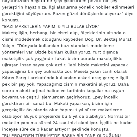
hayatınızdan negatif bir şeyi çıkartırken pozitif bir şey
yerleştirin hayatınıza. İlgi alanlarına yönelik hobiler edinmeleri
gerektiğini söylüyorum. Bazen güzel dönüşlerde alıyoruz" diye
konuştu.
"BAZI MAKETLERİN YAPIMI 5 YILI BULABİLİYOR"
Maketçiliğin, herhangi bir cismi alıp, ölçeklerinin altında o
cismi modellemek olduğunu kaybeden Doç. Dr. Bektaş Murat
Yalçın, "Dünyada kullanılan bazı standart modelleme
yöntemleri var. Bizde bunları kullanıyoruz. Yurt dışında
maketçilik çok yaygındır fakat bizim burada maketçilikle
uğraşan insan sayısı çok azdır. Tabi bizde maketini yapacak
yapacağınız bir şey bulmakta zor. Mesela yakın tarih olarak
Kıbrıs Barış Harekatı’nda kullanılan askeri araç gereçle ilgili
pek bir şey yok. Yapacağımız cismin maketini alıyoruz. Daha
sonra maketi orjinal haline ve tarihinin koşullarına uygun
boyama ve çeşitli işlemlerden geçiriyoruz. Epey incelik
gerektiren bir sanat bu. Maketi yaparken, bizim için
gerçekçilik ön planda olur. Yapımı 1 yıl süren maketlerde
olabiliyor. Büyük projelerde bu 5 yıl da olabiliyor. Normal bir
maketin yapılma süresi 24 saatinizi alabiliyor. İşçilik ne kadar
inceyse süre de o kadar artıyor" şeklinde konuştu..
"BU PROJEDEN TÜRKİYE’DE BAŞKA BİR TANE OLDUĞUNU