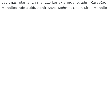
yapılması planlanan mahalle konaklarında ilk adım Karaağaç
Mahallesi’nde atıldı. Şehit Savcı Mehmet Selim Kiraz Mahalle
Konağı açılışı henüz yapılmamasına rağmen görenler
tarafından tam not aldı. Selçuklu mimarisi örneklerini
barındıran konak, mahalle halkına birçok anlamda fayda
verecek.
Mahallemize armağan ediyoruz
“Karaağaç Mahallemize hak ettiği bir projeyi armağan
ediyoruz” şeklinde konuşan Belediye Başkanı Nurullah Cahan,
projenin günü kurtaran değil, uzun yıllar mahalleye hizmet
edecek bir özellikte olduğunu iletti. Cahan, “İlimizde
mahallelerimize ayrı bir hava katacak ve fayda sağlayacak
mahalle konakları projemiz devam ediyor. Bu kapsamda kısa
süre önce başladığımız Şehit Savcı Mehmet Selim Kiraz
Mahalle Konağı Karaağaç Mahallesi’nde bitirildi. Mahallemize
hizmet verecek konağın kaliteli ve modern olmasının yanında
geçmişimizin izlerini taşımasını da arzu ettik. Bu nedenle
Selçuklu mimarisini konağımızda yaşattık. Yakın bir zamanda
hizmete açacağız” dedi.
Bölgede yaşayanların mahalle konağını incelediğinde hayran