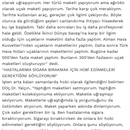
olarak uğraşıyorum. Her türlü maketi yapıyorum ama ağırlıklı
olarak uçak maketi yapıyorum. Tarihe karşı çok meraklıyım.
Tarihte kullanılan araç, gereçler çok ilgimi çekiyordu. Böyle
olunca da gördüğüm şeyleri canlandırma ihtiyacı hissederek
bu işe başladım. Tabi daha sonraları bu iş daha profesyonel
hale geldi. Özellikle İkinci Dünya Savaşı’na karşı bir ilgim
olduğu için uçakların maketini daha fazla yaptım. Alman Hava
Kuvvetleri’nden uçakların maketlerini yaptım. Daha sonra Türk
Hava Yolları uçaklarının maketlerini yaptım. Bugüne kadar
500’den fazla maket yaptım. Bunların 300’den fazlasını uçak
maketleri oluşturuyor" dedi.
"HASTALARIMA SİGARA BIRAKMAK İÇİN HOBİ EDİNMELERİ
GEREKTİĞİNİ SÖYLÜYORUM"
İşten arta kalan zamanlarda hobi olarak ilgilendiğini belirten
DOç.Dr. Yalçın, "Yaptığım maketleri satmıyorum. Yaptığım
maketleri koleksiyonuma ekliyorum. Maketle uğraşmayı
seviyorum. Maketlerle uğraştığımda iş yorgunluğunu da
üstümden atıyorum. Maket yaparken aslında dinleniyorum.
Çok sabır gerektiren bir iş. Ben hastalarıma sigara
bıraktırıyorum. Sigarayı bıraktırırken de onlara bir hobi
edinmeleri gerektiğini söylüyorum. Onlara şunu söylüyorum,