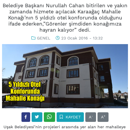
Belediye Başkanı Nurullah Cahan bitirilen ve yakın
zamanda hizmete açılacak Karaağaç Mahalle
Konağı’nın 5 yıldızlı otel konforunda olduğunu
ifade ederken,”Görenler şimdiden konağımıza
hayran kalıyor” dedi.
GENEL
23 Ocak 2016 - 13:32
-
+
KAYDET
A
A
Uşak Belediyesi’nin projeleri arasında yer alan her mahalleye