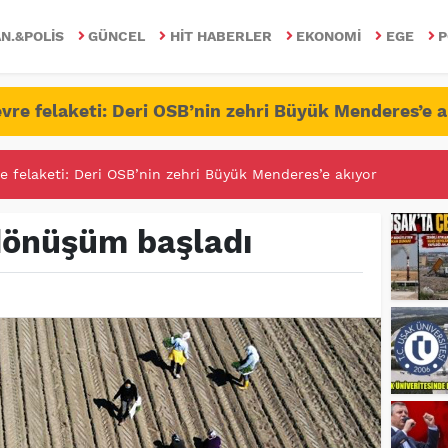
N.&POLIS
GÜNCEL
HIT HABERLER
EKONOMI
EGE
P
vre felaketi: Deri OSB’nin zehri Büyük Menderes’e a
RİTESİNDE FETÖ/PDY İLE YALANDAN MÜCADELE!
 dönüşüm başladı