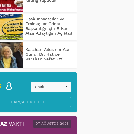
Miting Yapacak
Uşak İnşaatçılar ve
Emlakçılar Odası
Başkanlığı İçin Erkan
Alan Adaylığını Açıkladı
Karahan Ailesinin Acı
Günü: Dr. Hatice
Karahan Vefat Etti
8
Uşak
PARÇALI BULUTLU
AZ
VAKTI
07 AĞUSTOS 2026