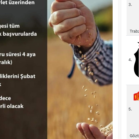
3.
Trab
4.
5.
Gözt