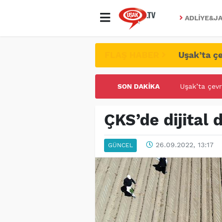
ADLIYE&JA
FLAŞ HABER
Uşak’ta çe
SON DAKIKA
UŞAK ÜNİVE
ÇKS’de dijital
26.09.2022, 13:17
GÜNCEL