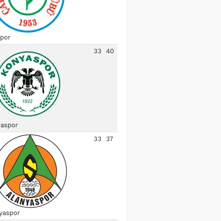
spor
33
40
aspor
33
37
yaspor