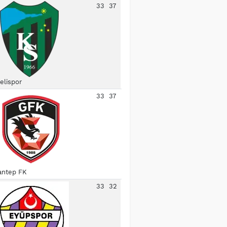
33
37
elispor
33
37
antep FK
33
32