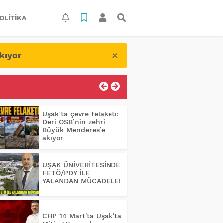
OLITIKA
×
kıyor
Uşak’ta çevre felaketi:
Deri OSB’nin zehri
Büyük Menderes’e
akıyor
UŞAK ÜNİVERİTESİNDE
FETÖ/PDY İLE
YALANDAN MÜCADELE!
CHP 14 Mart'ta Uşak’ta