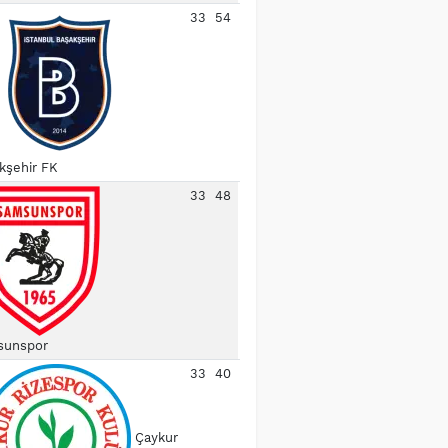
33
54
kşehir FK
33
48
unspor
33
40
Çaykur