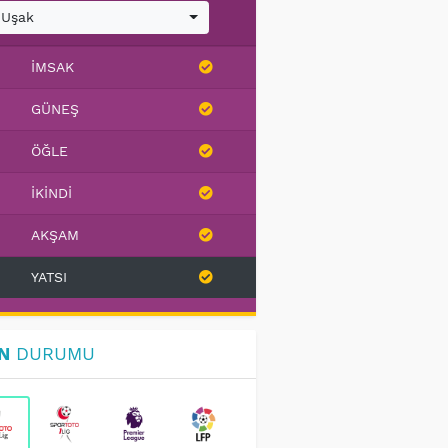
Uşak
İMSAK
GÜNEŞ
ÖĞLE
İKINDI
AKŞAM
YATSI
N
DURUMU