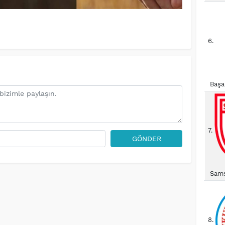
6.
Başa
7.
GÖNDER
Sams
8.