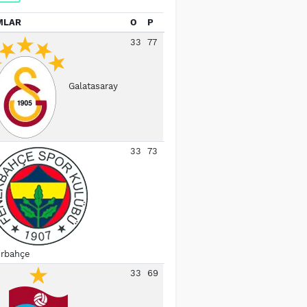
MLAR
O
P
33
77
Galatasaray
33
73
rbahçe
33
69