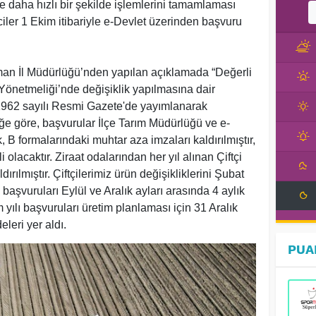
in de daha hızlı bir şekilde işlemlerini tamamlaması
ciler 1 Ekim itibariyle e-Devlet üzerinden başvuru
rman İl Müdürlüğü’nden yapılan açıklamada “Değerli
i Yönetmeliği’nde değişiklik yapılmasına dair
1962 sayılı Resmi Gazete'de yayımlanarak
liğe göre, başvurular İlçe Tarım Müdürlüğü ve e-
 B formalarındaki muhtar aza imzaları kaldırılmıştır,
i olacaktır. Ziraat odalarından her yıl alınan Çiftçi
dırılmıştır. Çiftçilerimiz ürün değişikliklerini Şubat
başvuruları Eylül ve Aralık ayları arasında 4 aylık
 yılı başvuruları üretim planlaması için 31 Aralık
eleri yer aldı.
PUA