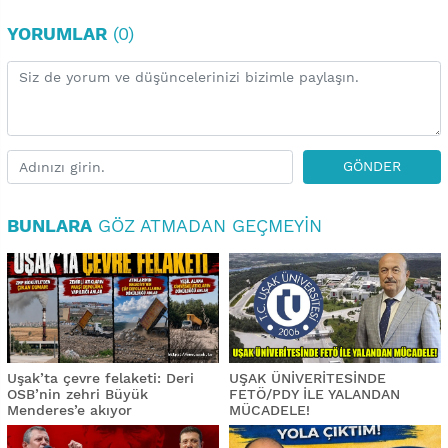
YORUMLAR
(0)
GÖNDER
BUNLARA
GÖZ ATMADAN GEÇMEYIN
Uşak’ta çevre felaketi: Deri
UŞAK ÜNİVERİTESİNDE
OSB’nin zehri Büyük
FETÖ/PDY İLE YALANDAN
Menderes’e akıyor
MÜCADELE!