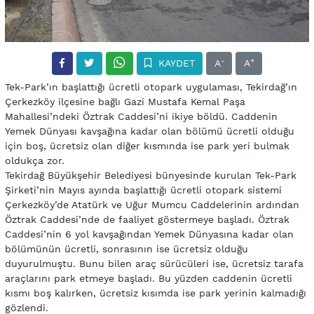
-
+
KAYDET
A
A
Tek-Park’ın başlattığı ücretli otopark uygulaması, Tekirdağ’ın
Çerkezköy ilçesine bağlı Gazi Mustafa Kemal Paşa
Mahallesi’ndeki Öztrak Caddesi’ni ikiye böldü. Caddenin
Yemek Dünyası kavşağına kadar olan bölümü ücretli olduğu
için boş, ücretsiz olan diğer kısmında ise park yeri bulmak
oldukça zor.
Tekirdağ Büyükşehir Belediyesi bünyesinde kurulan Tek-Park
Şirketi’nin Mayıs ayında başlattığı ücretli otopark sistemi
Çerkezköy’de Atatürk ve Uğur Mumcu Caddelerinin ardından
Öztrak Caddesi’nde de faaliyet göstermeye başladı. Öztrak
Caddesi’nin 6 yol kavşağından Yemek Dünyasına kadar olan
bölümünün ücretli, sonrasının ise ücretsiz olduğu
duyurulmuştu. Bunu bilen araç sürücüleri ise, ücretsiz tarafa
araçlarını park etmeye başladı. Bu yüzden caddenin ücretli
kısmı boş kalırken, ücretsiz kısımda ise park yerinin kalmadığı
gözlendi.