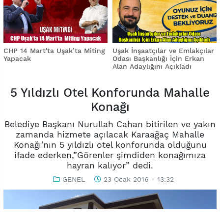
CHP 14 Mart'ta Uşak’ta Miting
Uşak İnşaatçılar ve Emlakçılar
Yapacak
Odası Başkanlığı İçin Erkan
Alan Adaylığını Açıkladı
5 Yıldızlı Otel Konforunda Mahalle
Konağı
Belediye Başkanı Nurullah Cahan bitirilen ve yakın
zamanda hizmete açılacak Karaağaç Mahalle
Konağı’nın 5 yıldızlı otel konforunda olduğunu
ifade ederken,”Görenler şimdiden konağımıza
hayran kalıyor” dedi.
GENEL
23 Ocak 2016 - 13:32