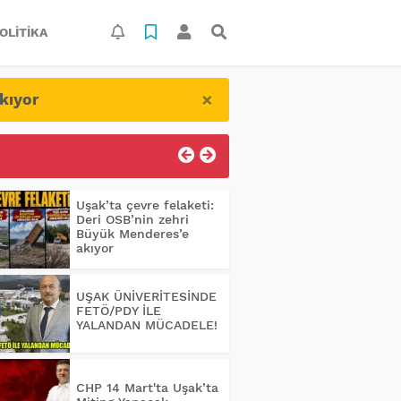
OLITIKA
×
kıyor
Uşak’ta çevre felaketi:
Deri OSB’nin zehri
Büyük Menderes’e
akıyor
UŞAK ÜNİVERİTESİNDE
FETÖ/PDY İLE
YALANDAN MÜCADELE!
CHP 14 Mart'ta Uşak’ta