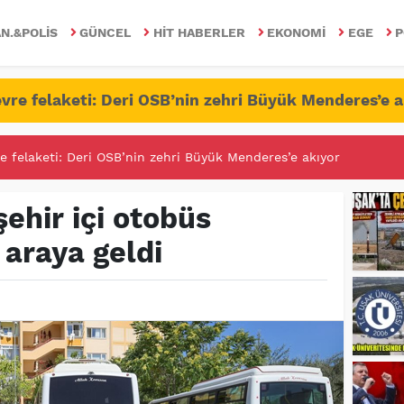
N.&POLIS
GÜNCEL
HIT HABERLER
EKONOMI
EGE
P
vre felaketi: Deri OSB’nin zehri Büyük Menderes’e a
RİTESİNDE FETÖ/PDY İLE YALANDAN MÜCADELE!
ehir içi otobüs
r araya geldi