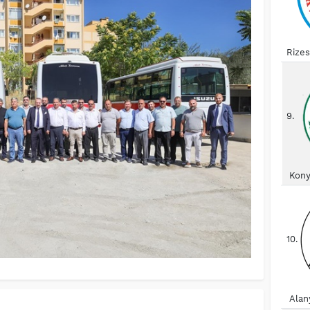
Rize
9.
Kony
10.
Alan