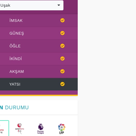
Uşak
İMSAK
GÜNEŞ
ÖĞLE
İKINDI
AKŞAM
YATSI
N
DURUMU