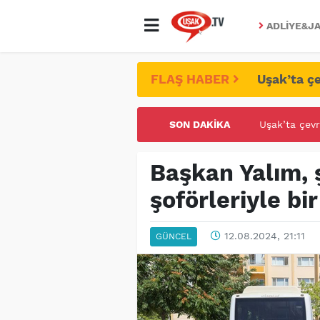
ADLIYE&JA
FLAŞ HABER
Uşak’ta çe
SON DAKIKA
UŞAK ÜNİVE
Başkan Yalım, ş
şoförleriyle bi
12.08.2024, 21:11
GÜNCEL