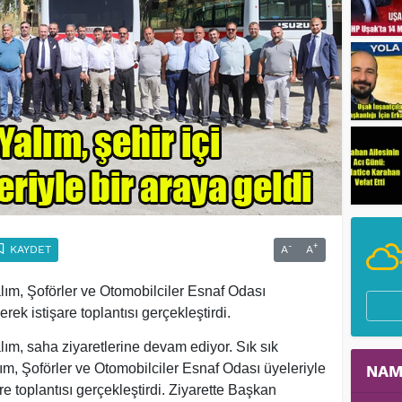
-
+
KAYDET
A
A
m, Şoförler ve Otomobilciler Esnaf Odası
rek istişare toplantısı gerçekleştirdi.
m, saha ziyaretlerine devam ediyor. Sık sık
m, Şoförler ve Otomobilciler Esnaf Odası üyeleriyle
NAM
re toplantısı gerçekleştirdi. Ziyarette Başkan