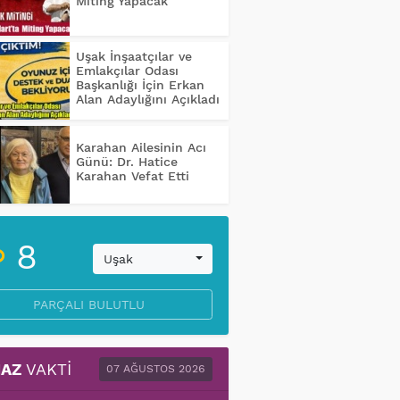
Miting Yapacak
Uşak İnşaatçılar ve
Emlakçılar Odası
Başkanlığı İçin Erkan
Alan Adaylığını Açıkladı
Karahan Ailesinin Acı
Günü: Dr. Hatice
Karahan Vefat Etti
8
Uşak
PARÇALI BULUTLU
AZ
VAKTI
07 AĞUSTOS 2026