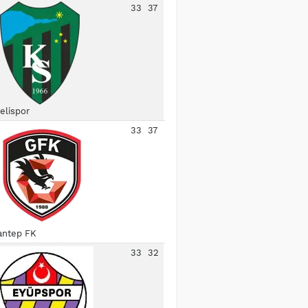
33
37
elispor
33
37
antep FK
33
32