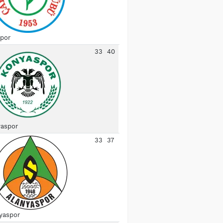
spor
33
40
aspor
33
37
yaspor