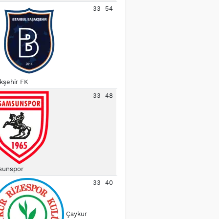
33
54
kşehir FK
33
48
unspor
33
40
Çaykur