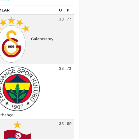
MLAR
O
P
33
77
Galatasaray
33
73
rbahçe
33
69