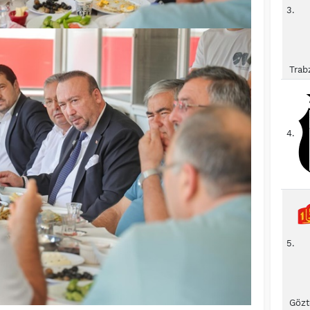
3.
Trab
4.
5.
Gözt