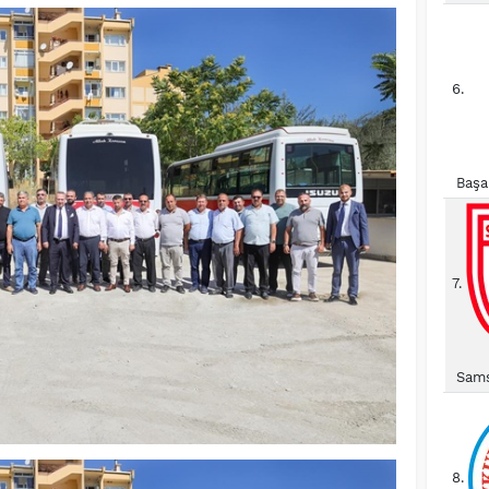
6.
Başa
7.
Sams
8.