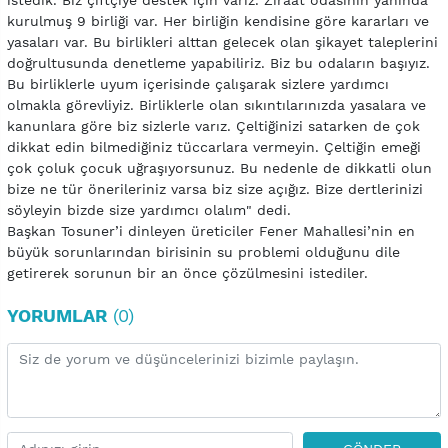
istedik. Biz çiftçiye destek için varız. Ziraat odasının yanında
kurulmuş 9 birliği var. Her birliğin kendisine göre kararları ve
yasaları var. Bu birlikleri alttan gelecek olan şikayet taleplerini
doğrultusunda denetleme yapabiliriz. Biz bu odaların başıyız.
Bu birliklerle uyum içerisinde çalışarak sizlere yardımcı
olmakla görevliyiz. Birliklerle olan sıkıntılarınızda yasalara ve
kanunlara göre biz sizlerle varız. Çeltiğinizi satarken de çok
dikkat edin bilmediğiniz tüccarlara vermeyin. Çeltiğin emeği
çok çoluk çocuk uğraşıyorsunuz. Bu nedenle de dikkatli olun
bize ne tür önerileriniz varsa biz size açığız. Bize dertlerinizi
söyleyin bizde size yardımcı olalım" dedi.
Başkan Tosuner’i dinleyen üreticiler Fener Mahallesi’nin en
büyük sorunlarından birisinin su problemi olduğunu dile
getirerek sorunun bir an önce çözülmesini istediler.
YORUMLAR
(0)