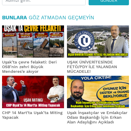
GÖNDER
BUNLARA
GÖZ ATMADAN GEÇMEYIN
Uşak’ta çevre felaketi: Deri
UŞAK ÜNİVERİTESİNDE
OSB’nin zehri Büyük
FETÖ/PDY İLE YALANDAN
Menderes’e akıyor
MÜCADELE!
CHP 14 Mart'ta Uşak’ta Miting
Uşak İnşaatçılar ve Emlakçılar
Yapacak
Odası Başkanlığı İçin Erkan
Alan Adaylığını Açıkladı