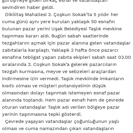
görüşmeye giden birkaç esnaf ve vatandaştan
sevindiren haber geldi.
Dikilitaş Mahallesi 2. Çoşkun Sokak’ta 5 yıldır her
cuma günü aynı yere kurulan yaklaşık 50 esnafın
bulunan pazar yerini Uşak Belediyesi Taşlık mevkine
taşınması kararı aldı. Bugün sabah saatlerinde
tezgahlarını açmak için pazar alanına gelen vatandaşlar
zabıtalarla karşılaştı. Yaklaşık 2 hafta önce pazarcı
esnafına tebligat yapan zabıta ekipleri sabah saat 03.00
sıralarında 2. Coşkun Sokak’a gelerek pazarcıların
tezgah kurmasına, meyve ve sebzeleri araçlardan
indirmesine izin vermedi. Taşlık mevkiinde imkanların
kısıtlı olması ve müşteri potansiyelinin düşük
olmasından dolayı taşınmak istemeyen esnaf pazar
alanında toplandı. Hem pazar esnafı hem de çevrede
oturan vatandaşlar Taşlık adı verilen bölgeye pazar
yerinin taşınmasına tepki gösterdi.
Çevrede yaşayan vatandaşlar çoğunluğunun yaşlı
olması ve cuma namazından çıkan vatandaşların