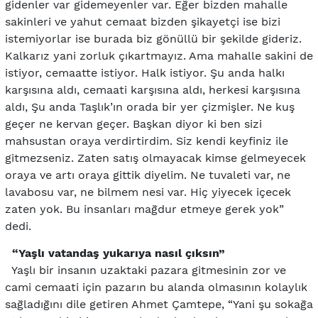
gidenler var gidemeyenler var. Eğer bizden mahalle
sakinleri ve yahut cemaat bizden şikayetçi ise bizi
istemiyorlar ise burada biz gönüllü bir şekilde gideriz.
Kalkarız yani zorluk çıkartmayız. Ama mahalle sakini de
istiyor, cemaatte istiyor. Halk istiyor. Şu anda halkı
karşısına aldı, cemaati karşısına aldı, herkesi karşısına
aldı, Şu anda Taşlık’ın orada bir yer çizmişler. Ne kuş
geçer ne kervan geçer. Başkan diyor ki ben sizi
mahsustan oraya verdirtirdim. Siz kendi keyfiniz ile
gitmezseniz. Zaten satış olmayacak kimse gelmeyecek
oraya ve artı oraya gittik diyelim. Ne tuvaleti var, ne
lavabosu var, ne bilmem nesi var. Hiç yiyecek içecek
zaten yok. Bu insanları mağdur etmeye gerek yok”
dedi.
“Yaşlı vatandaş yukarıya nasıl çıksın”
Yaşlı bir insanın uzaktaki pazara gitmesinin zor ve
cami cemaati için pazarın bu alanda olmasının kolaylık
sağladığını dile getiren Ahmet Çamtepe, “Yani şu sokağa