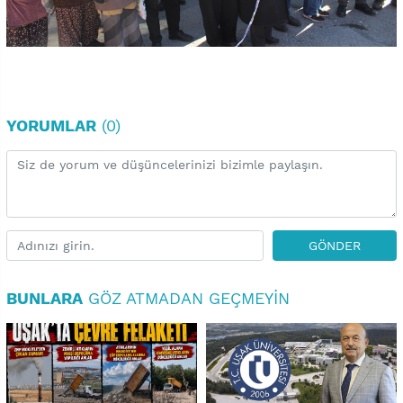
YORUMLAR
(0)
GÖNDER
BUNLARA
GÖZ ATMADAN GEÇMEYIN