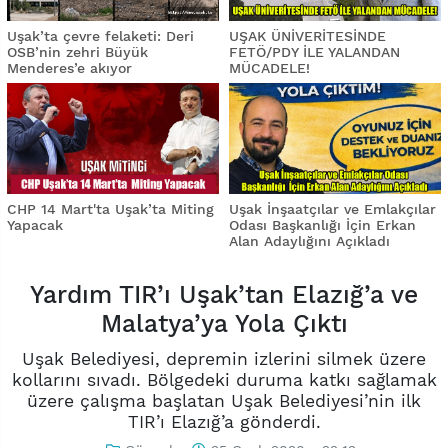
Uşak’ta çevre felaketi: Deri
UŞAK ÜNİVERİTESİNDE
OSB’nin zehri Büyük
FETÖ/PDY İLE YALANDAN
Menderes’e akıyor
MÜCADELE!
CHP 14 Mart'ta Uşak’ta Miting
Uşak İnşaatçılar ve Emlakçılar
Yapacak
Odası Başkanlığı İçin Erkan
Alan Adaylığını Açıkladı
Yardım TIR’ı Uşak’tan Elazığ’a ve
Malatya’ya Yola Çıktı
Uşak Belediyesi, depremin izlerini silmek üzere
kollarını sıvadı. Bölgedeki duruma katkı sağlamak
üzere çalışma başlatan Uşak Belediyesi’nin ilk
TIR’ı Elazığ’a gönderdi.