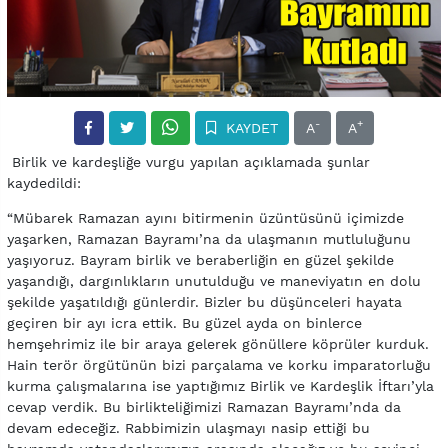
-
+
KAYDET
A
A
Birlik ve kardeşliğe vurgu yapılan açıklamada şunlar
kaydedildi:
“Mübarek Ramazan ayını bitirmenin üzüntüsünü içimizde
yaşarken, Ramazan Bayramı’na da ulaşmanın mutluluğunu
yaşıyoruz. Bayram birlik ve beraberliğin en güzel şekilde
yaşandığı, dargınlıkların unutulduğu ve maneviyatın en dolu
şekilde yaşatıldığı günlerdir. Bizler bu düşünceleri hayata
geçiren bir ayı icra ettik. Bu güzel ayda on binlerce
hemşehrimiz ile bir araya gelerek gönüllere köprüler kurduk.
Hain terör örgütünün bizi parçalama ve korku imparatorluğu
kurma çalışmalarına ise yaptığımız Birlik ve Kardeşlik İftarı’yla
cevap verdik. Bu birlikteliğimizi Ramazan Bayramı’nda da
devam edeceğiz. Rabbimizin ulaşmayı nasip ettiği bu