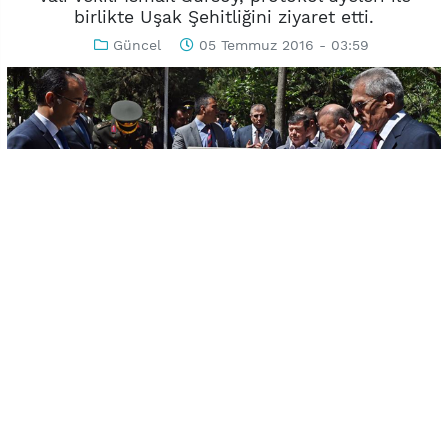
birlikte Uşak Şehitliğini ziyaret etti.
Güncel
05 Temmuz 2016 - 03:59
-
+
KAYDET
A
A
Şehitlik ziyaretine Vali Vekili İsmail Gürsoy’un yanı sıra
Milletvekilleri Özkan Yalım, Uşak İl Jandarma ve Garnizon
Komutan Vekili Yarbay Rıza Keskin, Belediye Başkanı Nurullah
Cahan, il protokolü, şehit yakınları, daire müdürleri, askeri
erkân, emniyet mensupları ile vatandaşlar katıldı.