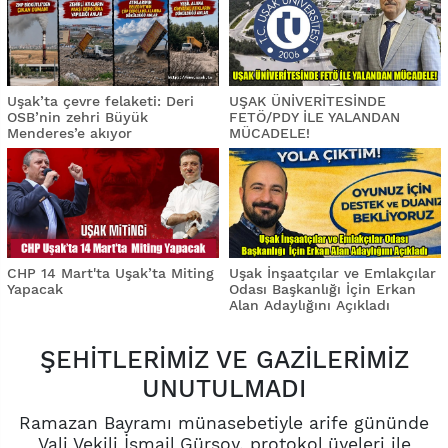
Uşak’ta çevre felaketi: Deri
UŞAK ÜNİVERİTESİNDE
OSB’nin zehri Büyük
FETÖ/PDY İLE YALANDAN
Menderes’e akıyor
MÜCADELE!
CHP 14 Mart'ta Uşak’ta Miting
Uşak İnşaatçılar ve Emlakçılar
Yapacak
Odası Başkanlığı İçin Erkan
Alan Adaylığını Açıkladı
ŞEHİTLERİMİZ VE GAZİLERİMİZ
UNUTULMADI
Ramazan Bayramı münasebetiyle arife gününde
Vali Vekili İsmail Gürsoy, protokol üyeleri ile