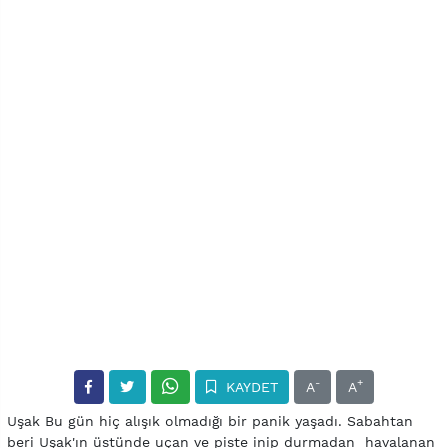
-
+
KAYDET
A
A
Uşak Bu gün hiç alışık olmadığı bir panik yaşadı. Sabahtan
beri Uşak'ın üstünde uçan ve piste inip durmadan havalanan