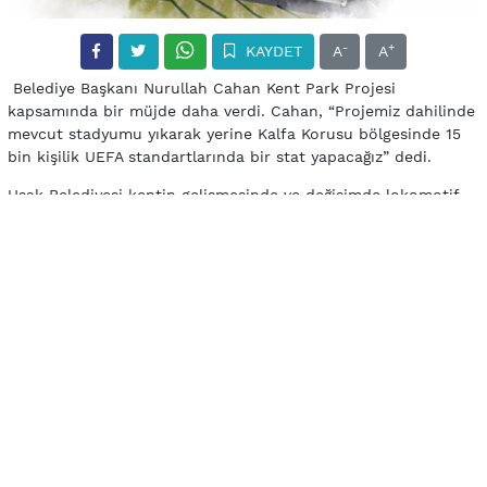
-
+
KAYDET
A
A
Belediye Başkanı Nurullah Cahan Kent Park Projesi
kapsamında bir müjde daha verdi. Cahan, “Projemiz dahilinde
mevcut stadyumu yıkarak yerine Kalfa Korusu bölgesinde 15
bin kişilik UEFA standartlarında bir stat yapacağız” dedi.
Uşak Belediyesi kentin gelişmesinde ve değişimde lokomotif
bir rol üstlenecek Kent Park Projesi’nde hergün daha da
hedeflerine ilerliyor. Proje kapsamında bölge sınırları içinde
kalan kurumların yıkımlarına başlayan Belediye, kalan
kurumların taşınma işlemlerini de hızlandırmıştı. Son olarak
bitmek üzere olan Endüstri Meslek ve Kız Meslek Liseleri yeni
eğitim ve öğretimde yeni binalarında olacak. Boşaltılan binalar
ise yıkılacak. Diğer yandan proje sınırları içinde kalan resmi
kurumlar için de işlemler devam ediyor. Fatih Mahallesi’nde
yapımı devam eden spor salonunun bitmesinin akabinde
mevcut spor salonu yıkılacak. Öte yandan Kalfa Korusu içinde
yapılacak 15 bin kişilik UEFA standartlarında yeni stat ile
mevcut stadın yıkımı da sağlanacak. Bu sayede bir aşama