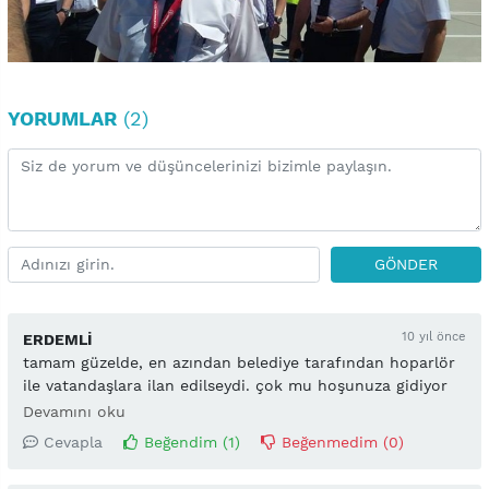
YORUMLAR
(2)
GÖNDER
10 yıl önce
ERDEMLİ
tamam güzelde, en azından belediye tarafından hoparlör
ile vatandaşlara ilan edilseydi. çok mu hoşunuza gidiyor
insanları panikletmek.
Devamını oku
Cevapla
Beğendim (
1
)
Beğenmedim (
0
)