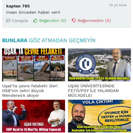
10 yıl önce
kaptan 785
insan önceden haber verir
Cevapla
Beğendim (
0
)
Beğenmedim (
0
)
BUNLARA
GÖZ ATMADAN GEÇMEYIN
Uşak’ta çevre felaketi: Deri
UŞAK ÜNİVERİTESİNDE
OSB’nin zehri Büyük
FETÖ/PDY İLE YALANDAN
Menderes’e akıyor
MÜCADELE!