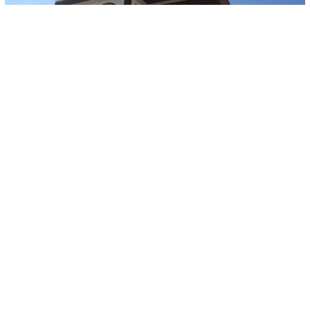
-
+
KAYDET
A
A
Uşak Belediyesi’nin projeleri arasında yer alan her mahalleye
yapılması planlanan mahalle konaklarında ilk adım Karaağaç
Mahallesi’nde atıldı. Şehit Savcı Mehmet Selim Kiraz Mahalle
Konağı açılışı henüz yapılmamasına rağmen görenler
tarafından tam not aldı. Selçuklu mimarisi örneklerini
barındıran konak, mahalle halkına birçok anlamda fayda
verecek.
Mahallemize armağan ediyoruz
“Karaağaç Mahallemize hak ettiği bir projeyi armağan