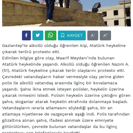
-
+
KAYDET
A
A
Gaziantep’te alkollü olduğu öğrenilen kişi, Atatürk heykeline
çıkarak terörü protesto etti.
Edinilen bilgiye göre olay, Maarif Meydanı’nda bulunan
Atatürk heykelinde yaşandı. Alkollü olduğu öğrenilen Nazım A.
(51), Atatürk heykeline çıkarak terör olaylarını protesto etti.
Çevredeki vatandaşların haber vermesiyle olay yerine giden
polis ile alkollü vatandaş arasında ilginç bir kovalamaca
yaşandı. Şahsı ikna etmek isteyen polisler, heykelin üzerine
çıkarak inmesini istedi. Polisin heykelin üzerine çıktığını gören
şahıs, sloganlar atarak heykelin etrafında dolanmaya başladı.
Vatandaşların ısrarla atlamasını söylediği şahıs, bir an
atlamaya niyetlense de vazgeçerek aşağı indi. Polis tarafından
gözaltına alınan şahıs, ifadesi alınmak üzere emniyete
götürülürken, çevrede bulunan vatandaşlar da bu ilginç
protestoyu cep telefonlarıyla kaydetti.