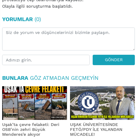
Olayla ilgili soruşturma başlatıldı.
YORUMLAR
(0)
GÖNDER
BUNLARA
GÖZ ATMADAN GEÇMEYIN
Uşak’ta çevre felaketi: Deri
UŞAK ÜNİVERİTESİNDE
OSB’nin zehri Büyük
FETÖ/PDY İLE YALANDAN
Menderes’e akıyor
MÜCADELE!