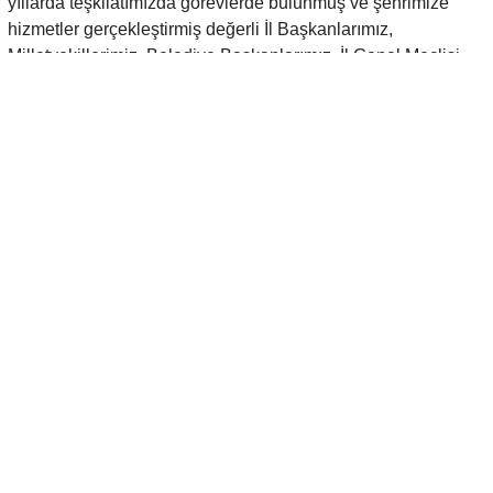
yıllarda teşkilatımızda görevlerde bulunmuş ve şehrimize
hizmetler gerçekleştirmiş değerli İl Başkanlarımız,
Milletvekillerimiz, Belediye Başkanlarımız, İl Genel Meclisi
Başkanlarımız, Merkez İlçe Başkanlarımız, Kadın Kolları
Başkanlarımız ve Gençlik Kolları Başkanlarımız ile bir araya
gelerek istişare toplantımızı gerçekleştirdik.
Birlik ve beraberliğimizi simgelediğimiz toplantımızda
Liderimizin Recep Tayyip Erdoğan’a geçmişten bugüne yol
arkadaşlığı yapan dava arkadaşlarımızla birlikte 31 Mart
Yerel Seçimlerinden yeniden zaferle çıkmak için hazırız
kararlıyız” dedi.
Toplantıya katılan eski ve yöneticilerde
seçimde yapılması gereken çalışmalar ile
ilgili görüşlerini belirttiler.