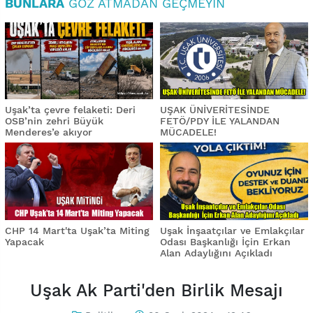
BUNLARA
GÖZ ATMADAN GEÇMEYIN
Uşak’ta çevre felaketi: Deri
UŞAK ÜNİVERİTESİNDE
OSB’nin zehri Büyük
FETÖ/PDY İLE YALANDAN
Menderes’e akıyor
MÜCADELE!
CHP 14 Mart'ta Uşak’ta Miting
Uşak İnşaatçılar ve Emlakçılar
Yapacak
Odası Başkanlığı İçin Erkan
Alan Adaylığını Açıkladı
Uşak Ak Parti'den Birlik Mesajı