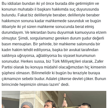
Bu iddiaları bundan iki yıl önce burada dile getirmiştim ve
konunun muhatabı il başkanı hakkımda suç duyurusunda
bulundu. Fakat biz delilleriyle beraber, delilleriyle beraber
hakkımızın sonuna kadar mahkemede savunduk ve bugün
itibariyle iki yıl süren mahkeme sonucunda berat etmiş
durumdayım. Ve tekrardan bunu duyurmak kamuoyuna elzem
olmuştur. Şimdi, sorgulamamız gereken durum şudur değerli
basın mensupları. Bir şehirde, bir mahkeme salonunda bir
kadın hakim tehdit ediliyorsa, başka bir avukat tarafından
saldırıya uğruyorsa, ağlatılıyorsa bu siyaset kurumunun
sorunudur. Herkes sussa, biz Türk Milliyetçileri olarak, Zafer
Partisi olarak bu konuya müdahil olacağımızdan hiç kimsenin
şüphesi olmasın. Bilinmelidir ki bugün bu teraziyle buraya
çıkmamızın sebebi budur. Adalet çökerse devlet çöker. Bunun
birincinde hepimizin olması lazım" dedi.