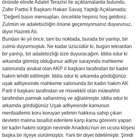
önünde elinde Adalet Terazisi ile açıklamalarda bulundu.
Zafer Partisi İl Başkanı Hakan Savaş Yaptığı Açıklamada;
"Değerli basın mensupları, öncelikle hepiniz hoş geldiniz.
Zulmün ve adaletsizliğin önüne geçemiyorsanız duyurunuz,
diyor Hazreti Ali.
Bundan iki yıl önce, tam bu noktada, burada bir yanlışı, bir
zulmü duyurmuştuk. Ne kadar üzücüdür ki, bugün tekrardan
bir yanlışı, bir adaletsizliği size duyuracağım. İddia odur ki
arkamda görmüş olduğunuz adliye sarayında mahkeme
salonunda avukat olan AKP il başkanı tarafından bir kadın
hakim tehdit edilmiştir. İddia odur ki arkamda gördüğünüz
uşak adliyesinde mahkeme salonunda bir kadın hakim AK
Parti il başkanı tarafından ve müvekkili olan müteahhit
tarafından parmak sallanılmış ve ağlatılmıştır. iddia odur ki
arkamda gördüğünüz Uşak adliyesinde kamunun
menfaatlerini koru koruyan yetimin hakkına sahip çıkan
devletin malına tasallut edenlere karşı kamu görevini yapan
bir kadın hakim sürgün nevinde Anadolu'nun en ucura köşesi
başka bir ilçeye sürülmüştür. Yani bir diyet ödetilmiştir. Şimdi