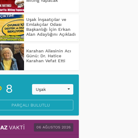
Miting Yapacak
Uşak İnşaatçılar ve
Emlakçılar Odası
Başkanlığı İçin Erkan
Alan Adaylığını Açıkladı
Karahan Ailesinin Acı
Günü: Dr. Hatice
Karahan Vefat Etti
8
Uşak
PARÇALI BULUTLU
AZ
VAKTI
06 AĞUSTOS 2026