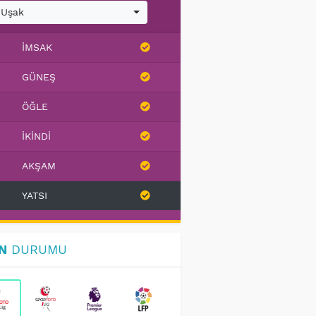
Uşak
İMSAK
GÜNEŞ
ÖĞLE
İKINDI
AKŞAM
YATSI
N
DURUMU