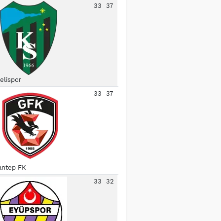
33
37
elispor
33
37
antep FK
33
32