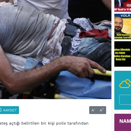
-
+
KAYDET
A
A
NAM
eş açtığı belirtilen bir kişi polis tarafından