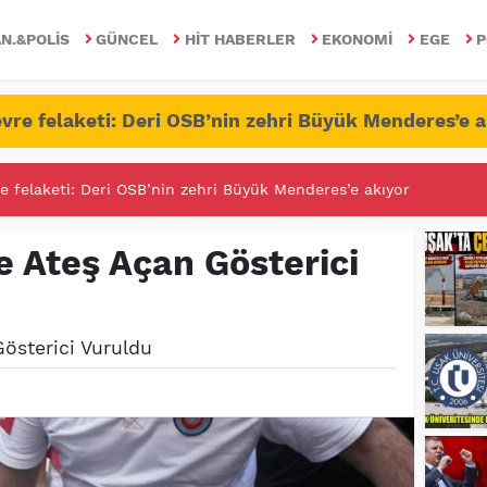
N.&POLIS
GÜNCEL
HIT HABERLER
EKONOMI
EGE
P
vre felaketi: Deri OSB’nin zehri Büyük Menderes’e a
RİTESİNDE FETÖ/PDY İLE YALANDAN MÜCADELE!
e Ateş Açan Gösterici
österici Vuruldu