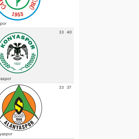
spor
33
40
aspor
33
37
yaspor