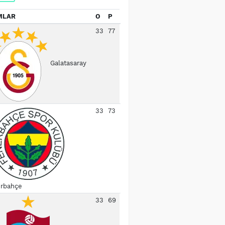
MLAR
O
P
33
77
Galatasaray
33
73
rbahçe
33
69