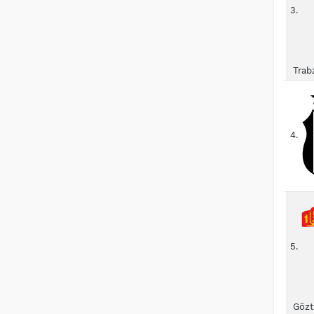
3.
Trab
4.
5.
Gözt