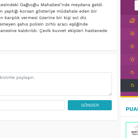
lçesindeki Dağlıoğlu Mahallesi’nde meydana geldi.
n yaptığı korsan gösteriye müdahale eden bir
n karşılık vermesi üzerine bir kişi sol diz
meyen şahıs polisin zırhlı aracı eşliğinde
nesine kaldırıldı. Çevik kuvvet ekipleri hastanede
GÖNDER
PUA