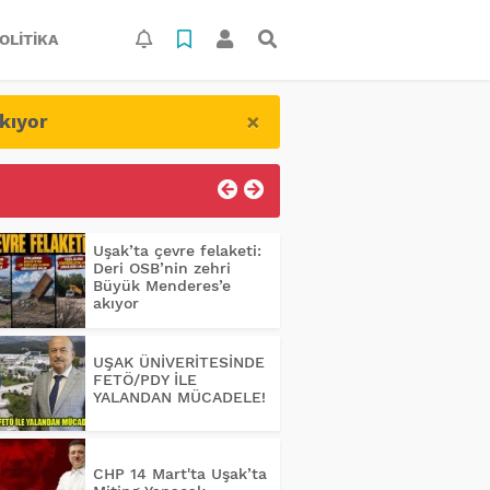
OLITIKA
×
kıyor
Uşak’ta çevre felaketi:
Deri OSB’nin zehri
Büyük Menderes’e
akıyor
UŞAK ÜNİVERİTESİNDE
FETÖ/PDY İLE
YALANDAN MÜCADELE!
CHP 14 Mart'ta Uşak’ta