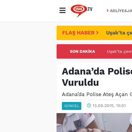
ADLIYE&JA
FLAŞ HABER
Uşak’ta çe
SON DAKIKA
UŞAK ÜNİVE
Adana’da Polis
Vuruldu
Adana’da Polise Ateş Açan G
13.09.2015, 15:01
GÜNCEL