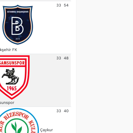
33
54
kşehir FK
33
48
unspor
33
40
Çaykur