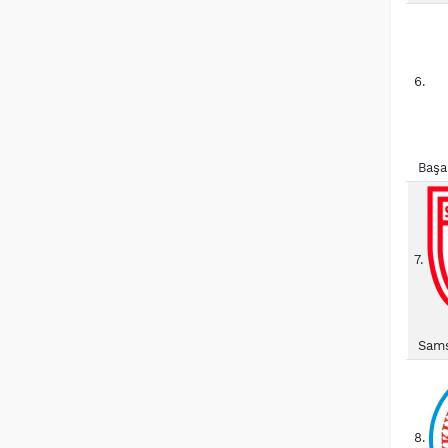
6.
Başa
7.
Sams
8.