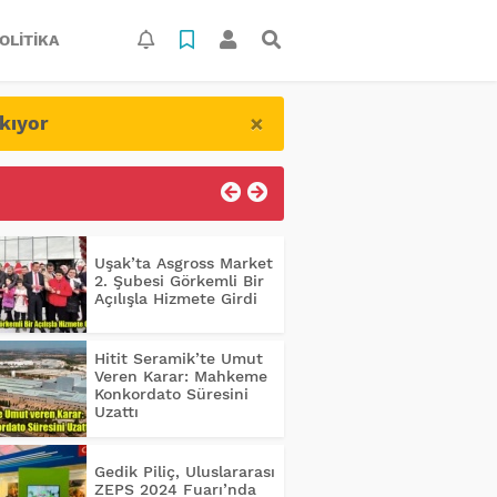
OLITIKA
×
kıyor
Uşak’ta Asgross Market
2. Şubesi Görkemli Bir
Açılışla Hizmete Girdi
Hitit Seramik’te Umut
Veren Karar: Mahkeme
Konkordato Süresini
Uzattı
Gedik Piliç, Uluslararası
ZEPS 2024 Fuarı’nda