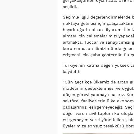
gerçekleştirilen oylamada, UTB Yö
seçildi.
Seçimle ilgili değerlendirmelerde b
noktaya gelmesi için çalışacakları
hayırlı uğurlu olsun diyorum. İlim
alması için çalışmalarımızı yapac
artmakta. Tüccar ve sanayicimizi g
kurumumuzun ilimizin önde gelen s
erişmesi için çaba gösterdik. Bu 
Türkiye'nin katma değeri yüksek t
kaydetti:
"Gün geçtikçe ülkemiz de artan gıda
modelinin desteklenmesi ve uygula
düşen görevi yapmaya hazırız. Kür
sektörel faaliyetlerle ülke ekonom
çabalarımızı esirgemeyeceğiz. Seç
değer veren sivil toplum kuruluşla
esirgemeyen yerel yöneticilere, bi
üyelerimize sonsuz teşekkürü borç 