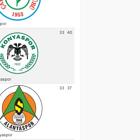
spor
33
40
aspor
33
37
yaspor