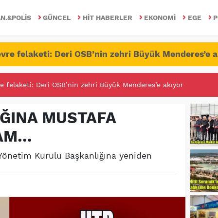
N.&POLIS
GÜNCEL
HIT HABERLER
EKONOMI
EGE
P
vre felaketi: Deri OSB’nin zehri Büyük Menderes’e a
RİTESİNDE FETÖ/PDY İLE YALANDAN MÜCADELE!
ĞINA MUSTAFA
VAM…
 Yönetim Kurulu Başkanlığına yeniden