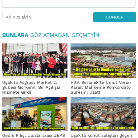
GÖNDER
BUNLARA
GÖZ ATMADAN GEÇMEYIN
Uşak’ta Asgross Market 2.
Hitit Seramik’te Umut Veren
Şubesi Görkemli Bir Açılışla
Karar: Mahkeme Konkordato
Hizmete Girdi
Süresini Uzattı
Gedik Piliç, Uluslararası ZEPS
Uşak'ta konut satışları geçen