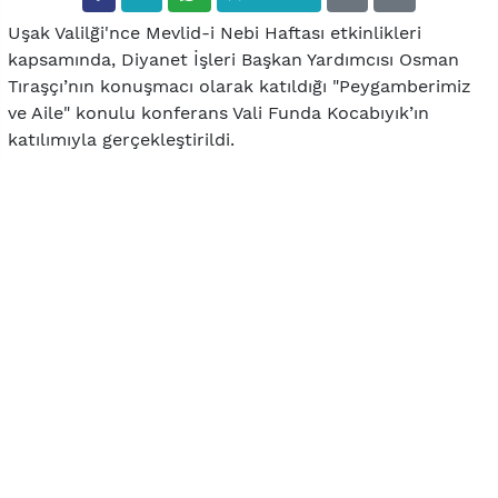
Uşak Valilği'nce Mevlid-i Nebi Haftası etkinlikleri
kapsamında, Diyanet İşleri Başkan Yardımcısı Osman
Tıraşçı’nın konuşmacı olarak katıldığı "Peygamberimiz
ve Aile" konulu konferans Vali Funda Kocabıyık’ın
katılımıyla gerçekleştirildi.
Uşak Üniversitesi Recep Tayyip Erdoğan Kongre
Merkezi’nde düzenlenen konferansa Vali Funda
Kocabıyık’ın yanı sıra Belediye Başkanı Mehmet Çakın
ptotokol üyeleri, daire müdürleri, vatandaşlar ve
öğrenciler katıldı.
Konferansta konuşan Vali Funda Kocabıyık, Diyanet
İşleri Başkanlığı tarafından, bu yıl Mevlid-i Nebi Haftası
teması olarak ‘Peygamberimiz ve Aile’ belirlendiğini
ifade ederek, "Güven, insanca bir hayat
sürdürülebilmenin temel şartlarından biridir. Toplumun
temeli olan aile güven üzerine bina edildiği gibi,