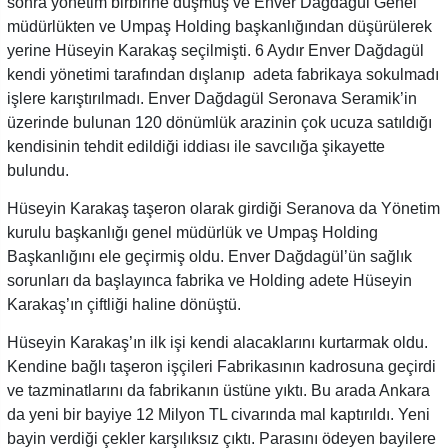
sonra yönetim birbirine düşmüş ve Enver Dağdagül Genel
müdürlükten ve Umpaş Holding başkanlığından düşürülerek
yerine Hüseyin Karakaş seçilmişti. 6 Aydır Enver Dağdagül
kendi yönetimi tarafından dışlanıp adeta fabrikaya sokulmadı
işlere karıştırılmadı. Enver Dağdagül Seronava Seramik’in
üzerinde bulunan 120 dönümlük arazinin çok ucuza satıldığı
kendisinin tehdit edildiği iddiası ile savcılığa şikayette
bulundu.
Hüseyin Karakaş taşeron olarak girdiği Seranova da Yönetim
kurulu başkanlığı genel müdürlük ve Umpaş Holding
Başkanlığını ele geçirmiş oldu. Enver Dağdagül’ün sağlık
sorunları da başlayınca fabrika ve Holding adete Hüseyin
Karakaş’ın çiftliği haline dönüştü.
Hüseyin Karakaş’ın ilk işi kendi alacaklarını kurtarmak oldu.
Kendine bağlı taşeron işçileri Fabrikasının kadrosuna geçirdi
ve tazminatlarını da fabrikanın üstüne yıktı. Bu arada Ankara
da yeni bir bayiye 12 Milyon TL civarında mal kaptırıldı. Yeni
bayin verdiği çekler karşılıksız çıktı. Parasını ödeyen bayilere