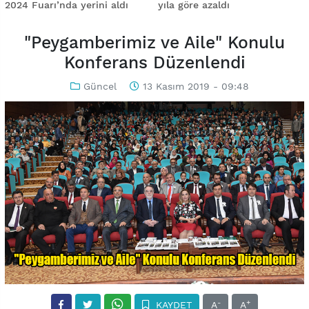
2024 Fuarı’nda yerini aldı
yıla göre azaldı
"Peygamberimiz ve Aile" Konulu
Konferans Düzenlendi
Güncel
13 Kasım 2019 - 09:48
-
+
KAYDET
A
A