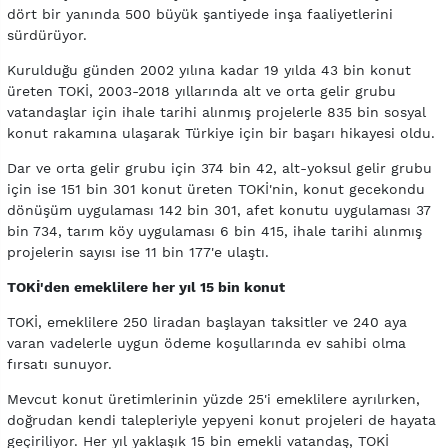
dört bir yanında 500 büyük şantiyede inşa faaliyetlerini
sürdürüyor.
Kurulduğu günden 2002 yılına kadar 19 yılda 43 bin konut
üreten TOKİ, 2003-2018 yıllarında alt ve orta gelir grubu
vatandaşlar için ihale tarihi alınmış projelerle 835 bin sosyal
konut rakamına ulaşarak Türkiye için bir başarı hikayesi oldu.
Dar ve orta gelir grubu için 374 bin 42, alt-yoksul gelir grubu
için ise 151 bin 301 konut üreten TOKİ'nin, konut gecekondu
dönüşüm uygulaması 142 bin 301, afet konutu uygulaması 37
bin 734, tarım köy uygulaması 6 bin 415, ihale tarihi alınmış
projelerin sayısı ise 11 bin 177'e ulaştı.
TOKİ'den emeklilere her yıl 15 bin konut
TOKİ, emeklilere 250 liradan başlayan taksitler ve 240 aya
varan vadelerle uygun ödeme koşullarında ev sahibi olma
fırsatı sunuyor.
Mevcut konut üretimlerinin yüzde 25'i emeklilere ayrılırken,
doğrudan kendi talepleriyle yepyeni konut projeleri de hayata
geçiriliyor. Her yıl yaklaşık 15 bin emekli vatandaş, TOKİ