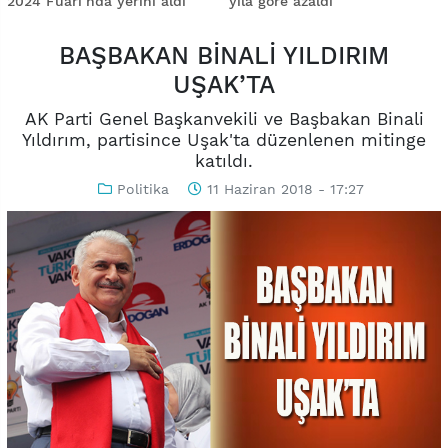
2024 Fuarı’nda yerini aldı
yıla göre azaldı
BAŞBAKAN BİNALİ YILDIRIM
UŞAK’TA
AK Parti Genel Başkanvekili ve Başbakan Binali
Yıldırım, partisince Uşak'ta düzenlenen mitinge
katıldı.
Politika
11 Haziran 2018 - 17:27