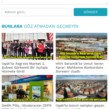
GÖNDER
BUNLARA
GÖZ ATMADAN GEÇMEYIN
Uşak’ta Asgross Market 2.
Hitit Seramik’te Umut Veren
Şubesi Görkemli Bir Açılışla
Karar: Mahkeme Konkordato
Hizmete Girdi
Süresini Uzattı
Gedik Piliç, Uluslararası ZEPS
Uşak'ta konut satışları geçen