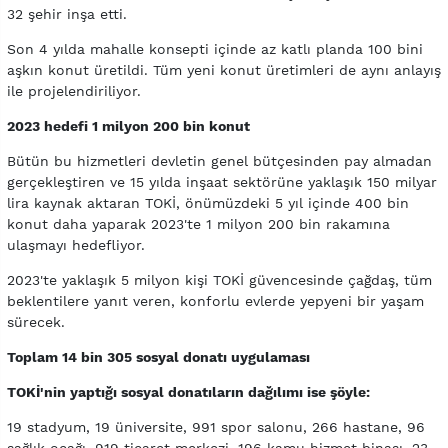
32 şehir inşa etti.
Son 4 yılda mahalle konsepti içinde az katlı planda 100 bini
aşkın konut üretildi. Tüm yeni konut üretimleri de aynı anlayış
ile projelendiriliyor.
2023 hedefi 1 milyon 200 bin konut
Bütün bu hizmetleri devletin genel bütçesinden pay almadan
gerçekleştiren ve 15 yılda inşaat sektörüne yaklaşık 150 milyar
lira kaynak aktaran TOKİ, önümüzdeki 5 yıl içinde 400 bin
konut daha yaparak 2023'te 1 milyon 200 bin rakamına
ulaşmayı hedefliyor.
2023'te yaklaşık 5 milyon kişi TOKİ güvencesinde çağdaş, tüm
beklentilere yanıt veren, konforlu evlerde yepyeni bir yaşam
sürecek.
Toplam 14 bin 305 sosyal donatı uygulaması
TOKİ'nin yaptığı sosyal donatıların dağılımı ise şöyle:
19 stadyum, 19 üniversite, 991 spor salonu, 266 hastane, 96
sağlık ocağı, 919 ticaret merkezi, 196 kamu hizmet binası, 23