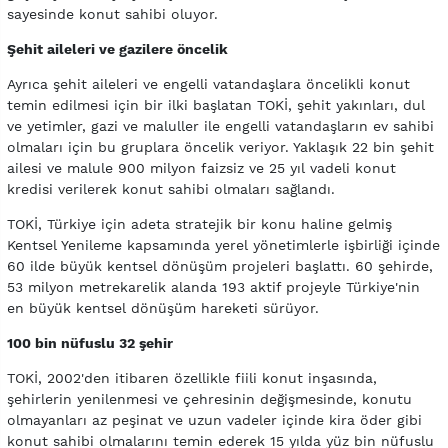
sayesinde konut sahibi oluyor.
Şehit aileleri ve gazilere öncelik
Ayrıca şehit aileleri ve engelli vatandaşlara öncelikli konut
temin edilmesi için bir ilki başlatan TOKİ, şehit yakınları, dul
ve yetimler, gazi ve maluller ile engelli vatandaşların ev sahibi
olmaları için bu gruplara öncelik veriyor. Yaklaşık 22 bin şehit
ailesi ve malule 900 milyon faizsiz ve 25 yıl vadeli konut
kredisi verilerek konut sahibi olmaları sağlandı.
TOKİ, Türkiye için adeta stratejik bir konu haline gelmiş
Kentsel Yenileme kapsamında yerel yönetimlerle işbirliği içinde
60 ilde büyük kentsel dönüşüm projeleri başlattı. 60 şehirde,
53 milyon metrekarelik alanda 193 aktif projeyle Türkiye'nin
en büyük kentsel dönüşüm hareketi sürüyor.
100 bin nüfuslu 32 şehir
TOKİ, 2002'den itibaren özellikle fiili konut inşasında,
şehirlerin yenilenmesi ve çehresinin değişmesinde, konutu
olmayanları az peşinat ve uzun vadeler içinde kira öder gibi
konut sahibi olmalarını temin ederek 15 yılda yüz bin nüfuslu