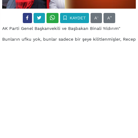
-
+
KAYDET
A
A
AK Parti Genel Başkanvekili ve Başbakan Binali Yıldırım"
Bunların ufku yok, bunlar sadece bir şeye kilitlenmişler, Recep
Tayyip Erdoğan ve AK Parti gitsin de Türkiye ne olursa olsun.
Bu bölge üzerinde plan yapanlar, emperyal güçler de aynı şeyi
söylüyor. 'Tayyip Erdoğan gitsin' diyor. Bunlar da aynı şarkıyı
söylüyor. Bu sizin aklınıza bir şey getiriyor mu? Demek ki söz
birliği yapmışlar. FETÖ'sü, Kandil'i içerideki sponsorları bir
ağızdan AK Parti, Recep Tayyip Erdoğan gitsin de ne olursa
olsun, memleket önemli değil"
"Kandil'e ilerliyoruz. Yurt içinde terörü etkisiz hale getirdik,
şimdi peşlerindeyiz. Nereye giderse gitsinler, kahraman
Mehmetçiklerimiz sınır ötesinde büyük destan yazıyor.
Teröristlerin oradaki inlerini de başlarına geçireceğiz. Büyük
laflar konuşanlar Afrin'i hatırlasın, El Bab'ı hatırlasın.
Şehitlerimizin, gazilerimizin hesabını tek tek soracağız"