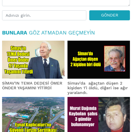
GÖNDER
BUNLARA
GÖZ ATMADAN GEÇMEYIN
SİMAV'IN TEMA DEDESİ ÖMER
Simav'da ağaçtan düşen 2
ÖNDER YAŞAMINI YİTİRDİ
kişiden 1'i öldü, diğeri ise ağır
yaralandı.