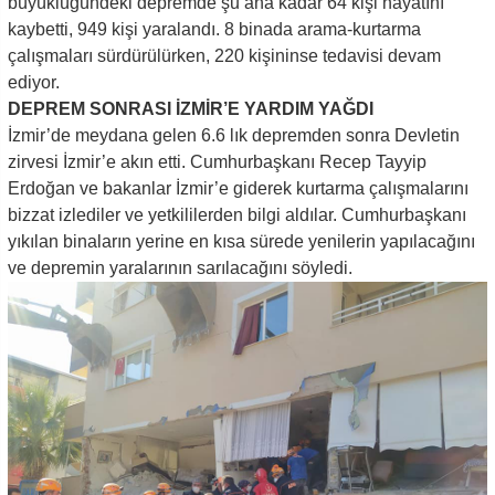
büyüklüğündeki depremde şu ana kadar 64 kişi hayatını
kaybetti, 949 kişi yaralandı. 8 binada arama-kurtarma
çalışmaları sürdürülürken, 220 kişininse tedavisi devam
ediyor.
DEPREM SONRASI İZMİR’E YARDIM YAĞDI
İzmir’de meydana gelen 6.6 lık depremden sonra Devletin
zirvesi İzmir’e akın etti. Cumhurbaşkanı Recep Tayyip
Erdoğan ve bakanlar İzmir’e giderek kurtarma çalışmalarını
bizzat izlediler ve yetkililerden bilgi aldılar. Cumhurbaşkanı
yıkılan binaların yerine en kısa sürede yenilerin yapılacağını
ve depremin yaralarının sarılacağını söyledi.