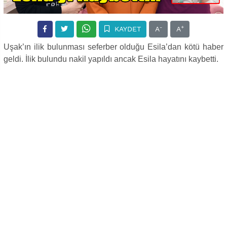
-
+
KAYDET
A
A
Uşak’ın ilik bulunması seferber olduğu Esila’dan kötü haber
geldi. İlik bulundu nakil yapıldı ancak Esila hayatını kaybetti.
Vali Funda Kocabıyık, Hemofagositik Lenfohistiyositoz (HLH)
teşhisi konulan ve ilik nakli bekleyen 3 yaşındaki Esila Kurt'u
evinde ziyaret etmiş, Belediye Başkanı Mehmet Çakın’da
Esila için kök hücre kampanyası başlatmış ve bizzat kendisi
de kök hücre bağışında bulunmuştu.
Esila Kurt için bir yıldır devam eden uygun donör arayışı bu
haziran 2020 de bulundu. Esila 13 Temmuz da ilik nakli oldu.
İzmir Behçet Uz Çocuk hastanesinde tedavisi devam eden
Esila’dan dün maalesef kötü haber geldi ve Esila hayatını
kaybetti.
Esilanın ölüm haberi Esila'nın annesi Çiğdem Kurt, babası
Ercan Kurt ve tüm uşak’ı üzüntüye boğdu.