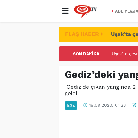
ADLIYE&JA
FLAŞ HABER
Uşak’ta çe
SON DAKIKA
UŞAK ÜNİVE
Gediz’deki yan
Gediz'de çıkan yangında 2
geldi.
19.09.2020, 01:28
EGE