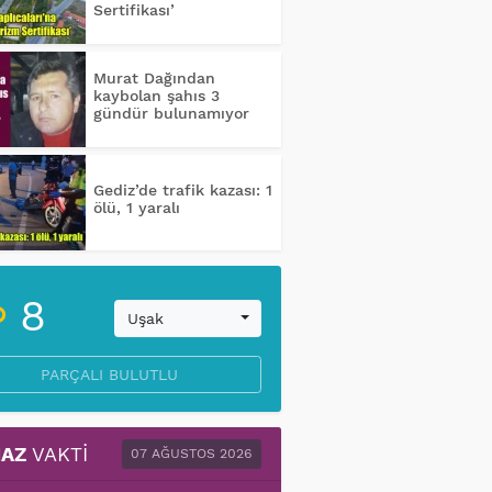
Sertifikası’
Murat Dağından
kaybolan şahıs 3
gündür bulunamıyor
Gediz’de trafik kazası: 1
ölü, 1 yaralı
8
Uşak
PARÇALI BULUTLU
AZ
VAKTI
07 AĞUSTOS 2026