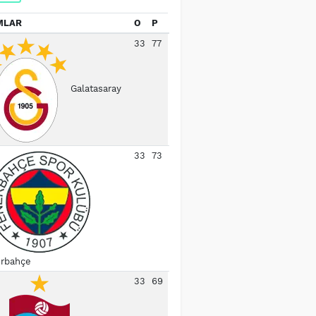
MLAR
O
P
33
77
Galatasaray
33
73
rbahçe
33
69