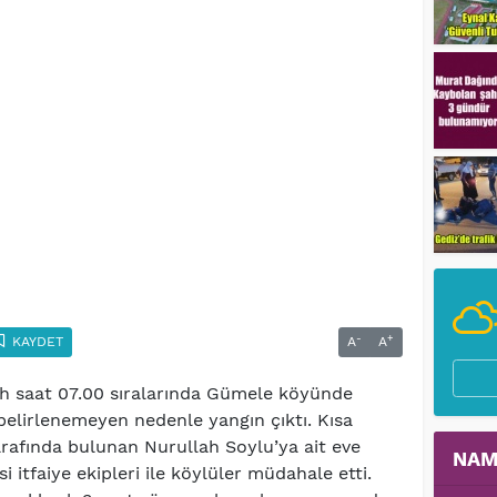
-
+
KAYDET
A
A
ah saat 07.00 sıralarında Gümele köyünde
elirlenemeyen nedenle yangın çıktı. Kısa
rafında bulunan Nurullah Soylu’ya ait eve
NAM
i itfaiye ekipleri ile köylüler müdahale etti.