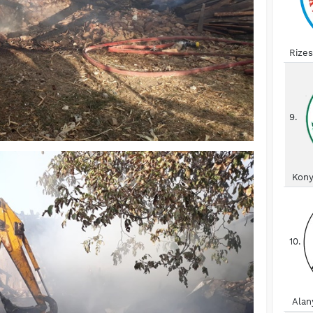
Rize
9.
Kony
10.
Alan