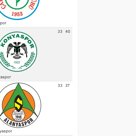
spor
33
40
aspor
33
37
yaspor