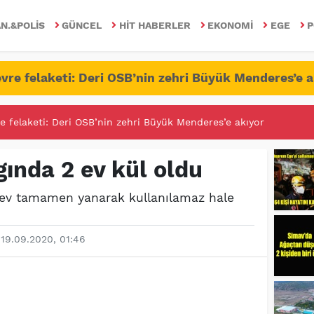
N.&POLIS
GÜNCEL
HIT HABERLER
EKONOMI
EGE
P
vre felaketi: Deri OSB’nin zehri Büyük Menderes’e a
RİTESİNDE FETÖ/PDY İLE YALANDAN MÜCADELE!
gında 2 ev kül oldu
 ev tamamen yanarak kullanılamaz hale
19.09.2020, 01:46