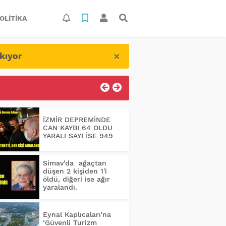
OLITIKA
×
kıyor
İZMİR DEPREMİNDE
CAN KAYBI 64 OLDU
YARALI SAYI İSE 949
Simav'da ağaçtan
düşen 2 kişiden 1'i
öldü, diğeri ise ağır
yaralandı.
Eynal Kaplıcaları'na
‘Güvenli Turizm