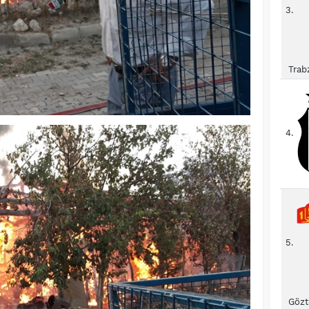
3.
Trab
4.
5.
Gözt