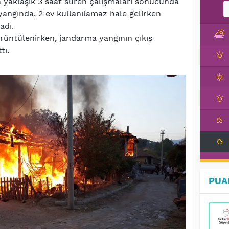
in yaklaşık 3 saat süren çalışmaları sonucunda
yangında, 2 ev kullanılamaz hale gelirken
adı.
rüntülenirken, jandarma yangının çıkış
tı.
PUA