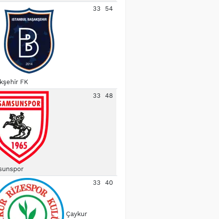
33
54
kşehir FK
33
48
unspor
33
40
Çaykur