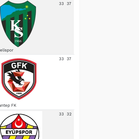
33
37
elispor
33
37
antep FK
33
32