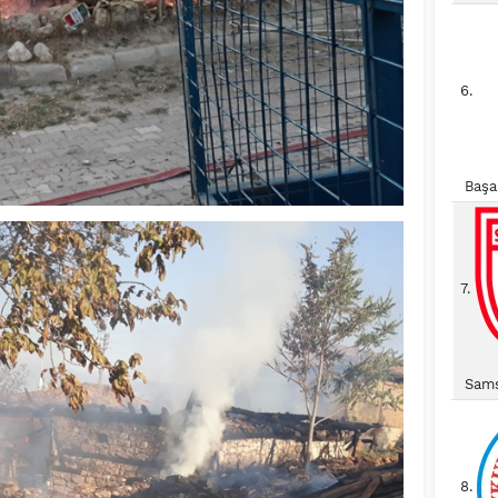
6.
Başa
7.
Sams
8.