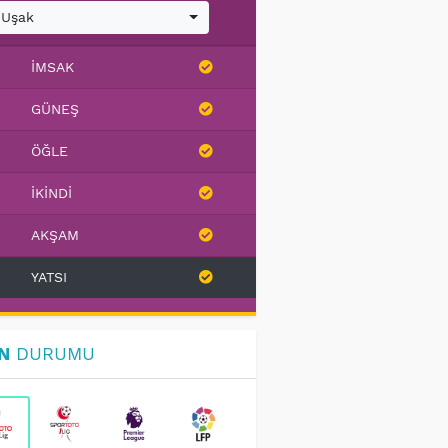
Uşak
İMSAK
GÜNEŞ
ÖĞLE
İKINDI
AKŞAM
YATSI
N
DURUMU