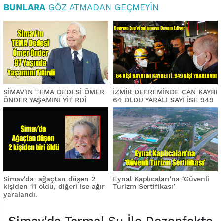
BUNLARA
GÖZ ATMADAN GEÇMEYIN
SİMAV'IN TEMA DEDESİ ÖMER
İZMİR DEPREMİNDE CAN KAYBI
ÖNDER YAŞAMINI YİTİRDİ
64 OLDU YARALI SAYI İSE 949
Simav'da ağaçtan düşen 2
Eynal Kaplıcaları'na ‘Güvenli
kişiden 1'i öldü, diğeri ise ağır
Turizm Sertifikası’
yaralandı.
Simav'da Termal Su İle Dezenfekte