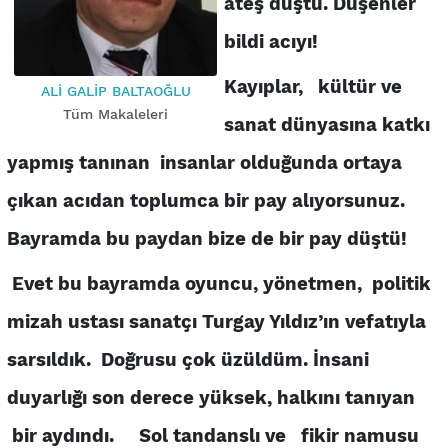
ateş düştü. Düşenler
bildi acıyı!
Kayıplar, kültür ve
ALİ GALİP BALTAOĞLU
Tüm Makaleleri
sanat dünyasına katkı
yapmış tanınan insanlar olduğunda ortaya
çıkan acıdan toplumca bir pay alıyorsunuz.
Bayramda bu paydan bize de bir pay düştü!
Evet bu bayramda oyuncu, yönetmen, politik
mizah ustası sanatçı Turgay Yıldız’ın vefatıyla
sarsıldık. Doğrusu çok üzüldüm. İnsani
duyarlığı son derece yüksek, halkını tanıyan
bir aydındı. Sol tandanslı ve fikir namusu