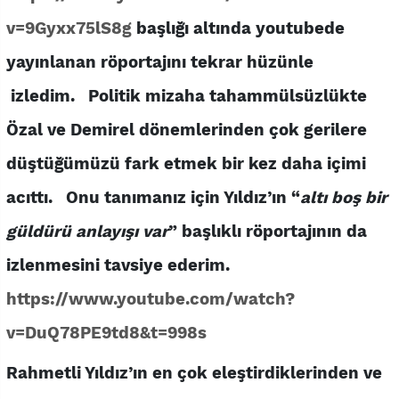
v=9Gyxx75lS8g
başlığı altında youtubede
yayınlanan röportajını tekrar hüzünle
izledim. Politik mizaha tahammülsüzlükte
Özal ve Demirel dönemlerinden çok gerilere
düştüğümüzü fark etmek bir kez daha içimi
acıttı. Onu tanımanız için Yıldız’ın
“
altı boş bir
güldürü anlayışı var
” başlıklı röportajının da
izlenmesini tavsiye ederim.
https://www.youtube.com/watch?
v=DuQ78PE9td8&t=998s
Rahmetli Yıldız’ın en çok eleştirdiklerinden ve