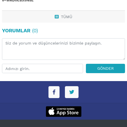
v=WkDhca55NsE
TÜMÜ
YORUMLAR
(0)
GÖNDER