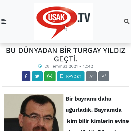
BU DÜNYADAN BİR TURGAY YILDIZ
GEÇTİ.
26 Temmuz 2021 - 12:42
-
+
KAYDET
A
A
Bir bayramı daha
uğurladık. Bayramda
kim bilir kimlerin evine