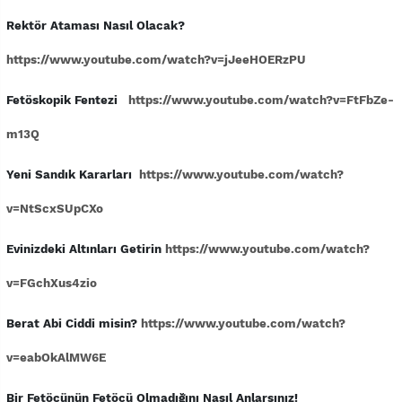
Rektör Ataması Nasıl Olacak?
https://www.youtube.com/watch?v=jJeeHOERzPU
Fetöskopik Fentezi
https://www.youtube.com/watch?v=FtFbZe-
m13Q
Yeni Sandık Kararları
https://www.youtube.com/watch?
v=NtScxSUpCXo
Evinizdeki Altınları Getirin
https://www.youtube.com/watch?
v=FGchXus4zio
Berat Abi Ciddi misin?
https://www.youtube.com/watch?
v=eabOkAlMW6E
Bir Fetöcünün Fetöcü Olmadığını Nasıl Anlarsınız!