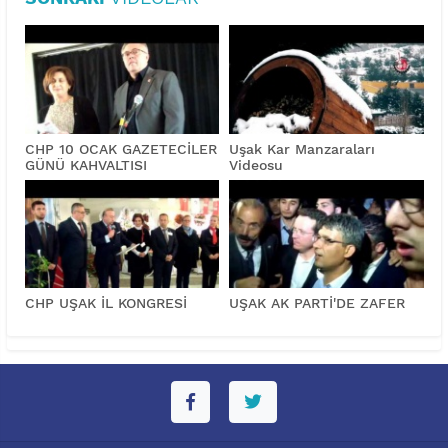
CHP 10 OCAK GAZETECİLER
Uşak Kar Manzaraları
GÜNÜ KAHVALTISI
Videosu
CHP UŞAK İL KONGRESİ
UŞAK AK PARTİ'DE ZAFER