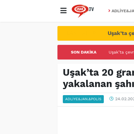
ADLIYE&JA
FLAŞ HABER
Uşak’ta çe
SON DAKIKA
UŞAK ÜNİVE
Uşak’ta 20 gr
yakalanan şahı
24.02.20
ADLIYE&JAN.&POLIS