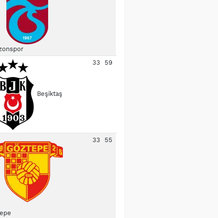
zonspor
33
59
Beşiktaş
33
55
epe