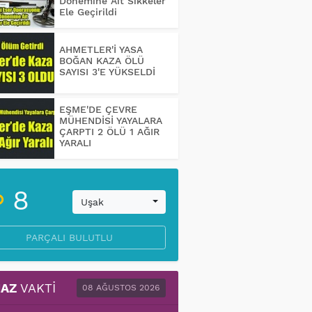
Dönemine Ait Sikkeler
Ele Geçirildi
AHMETLER'İ YASA
BOĞAN KAZA ÖLÜ
SAYISI 3'E YÜKSELDİ
EŞME'DE ÇEVRE
MÜHENDİSİ YAYALARA
ÇARPTI 2 ÖLÜ 1 AĞIR
YARALI
8
Uşak
PARÇALI BULUTLU
AZ
VAKTI
08 AĞUSTOS 2026