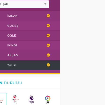
Uşak
İMSAK
GÜNEŞ
ÖĞLE
İKINDI
AKŞAM
YATSI
N
DURUMU