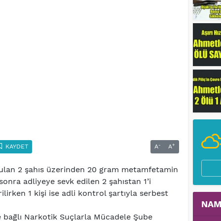
-
+
KAYDET
A
A
rulan 2 şahıs üzerinden 20 gram metamfetamin
onra adliyeye sevk edilen 2 şahıstan 1’i
irken 1 kişi ise adli kontrol şartıyla serbest
NAM
bağlı Narkotik Suçlarla Mücadele Şube