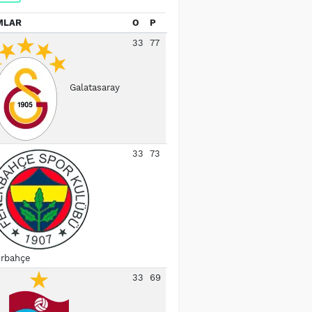
MLAR
O
P
33
77
Galatasaray
33
73
rbahçe
33
69