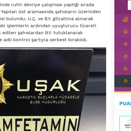
nde rutin devriye çalışması yaptığı sırada
 Yapılan üst aramasında şahısların üzerinden
bulundu. U.Ç. ve B.Y. gözaltına alınarak
ki işlemlerin ardından uyuşturucu ticareti
edilen şahıslardan B.Y. tutuklanarak
 adli kontrol şartıyla serbest bırakıldı.
PUA