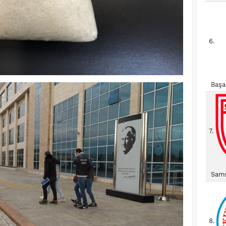
6.
Başa
7.
Sams
8.