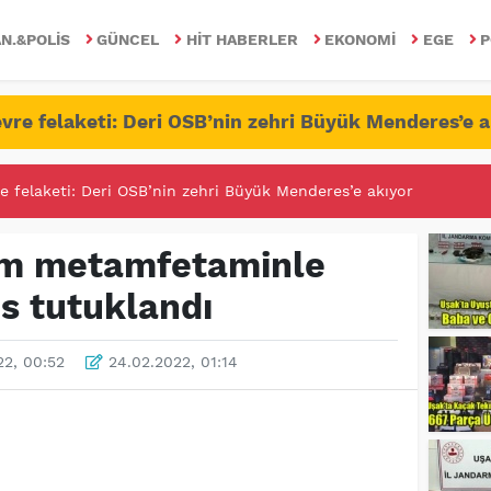
N.&POLIS
GÜNCEL
HIT HABERLER
EKONOMI
EGE
P
vre felaketi: Deri OSB’nin zehri Büyük Menderes’e a
RİTESİNDE FETÖ/PDY İLE YALANDAN MÜCADELE!
am metamfetaminle
s tutuklandı
22, 00:52
24.02.2022, 01:14