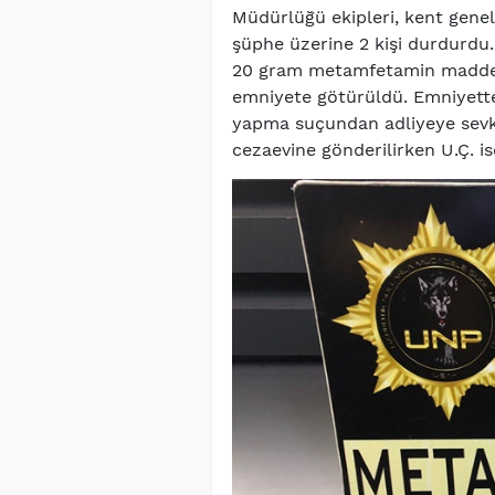
Müdürlüğü ekipleri, kent geneli
şüphe üzerine 2 kişi durdurdu.
20 gram metamfetamin maddesi 
emniyete götürüldü. Emniyette
yapma suçundan adliyeye sevk 
cezaevine gönderilirken U.Ç. ise