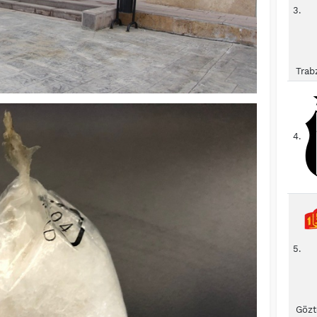
3.
Trab
4.
5.
Gözt