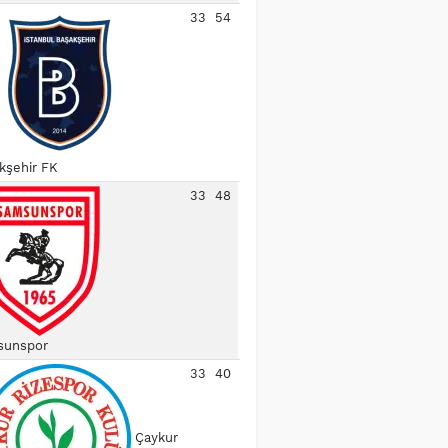
33
54
kşehir FK
33
48
unspor
33
40
Çaykur