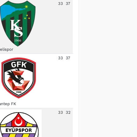
33
37
elispor
33
37
antep FK
33
32