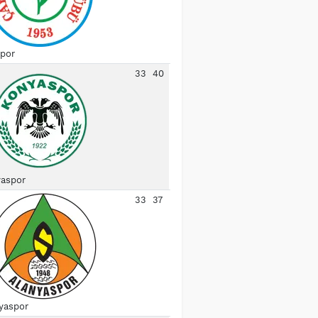
spor
33
40
aspor
33
37
yaspor