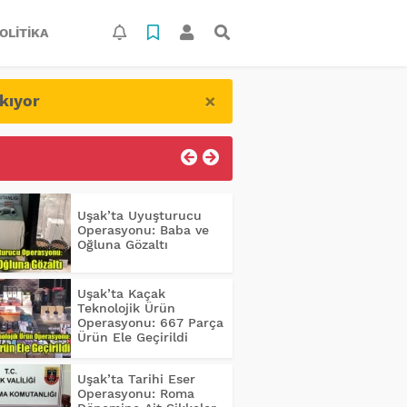
OLITIKA
×
kıyor
Uşak’ta Uyuşturucu
Operasyonu: Baba ve
Oğluna Gözaltı
Uşak’ta Kaçak
Teknolojik Ürün
Operasyonu: 667 Parça
Ürün Ele Geçirildi
Uşak’ta Tarihi Eser
Operasyonu: Roma