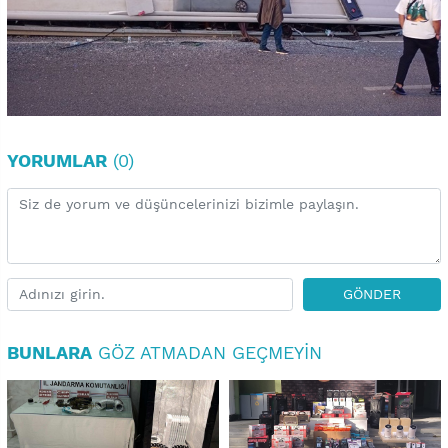
YORUMLAR
(0)
GÖNDER
BUNLARA
GÖZ ATMADAN GEÇMEYIN