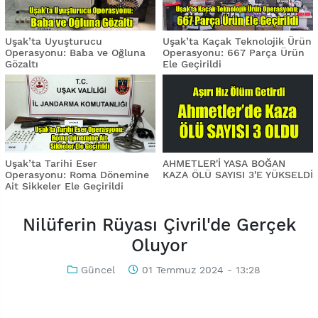
Uşak’ta Uyuşturucu
Uşak’ta Kaçak Teknolojik Ürün
Operasyonu: Baba ve Oğluna
Operasyonu: 667 Parça Ürün
Gözaltı
Ele Geçirildi
Uşak’ta Tarihi Eser
AHMETLER'İ YASA BOĞAN
Operasyonu: Roma Dönemine
KAZA ÖLÜ SAYISI 3'E YÜKSELDİ
Ait Sikkeler Ele Geçirildi
Nilüferin Rüyası Çivril'de Gerçek
Oluyor
Güncel
01 Temmuz 2024 - 13:28