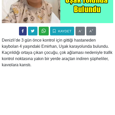
-
+
KAYDET
A
A
Denizli’de 3 gün önce kontrol için gittiği hastaneden
kaybolan 4 yaşındaki Emirhan, Uşak karayolunda bulundu.
Kaçırıldığı ortaya çıkan çocuğu, çok ağlaması nedeniyle trafik
kontrol noktasına yakın bir yerde araçtan indiren şüpheliler,
kayıplara karıştı.
Denizli’nin Tavas ilçesine bağlı Samanlık Mahallesi’nde
ikamet eden Emirhan H. (4), geçtiğimiz Pazartesi günü,
annesi ile birlikte ameliyat sonrası kontrolleri için geldiği
Pamukkale Üniversite Hastanesi’nde ortadan kayboldu.
Ailenin bir türlü ulaşamadığı Emirhan, tüm aralamalara
rağmen bulunmadı. Polise kayıp ihbarında bulunan aile
perişan olurken, sevindirici haber bu sabah geldi. Hastane