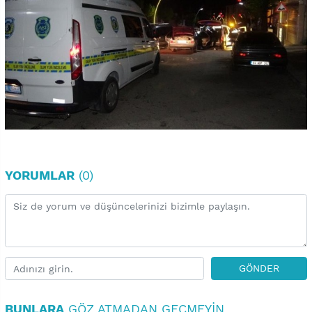
YORUMLAR
(0)
GÖNDER
BUNLARA
GÖZ ATMADAN GEÇMEYIN