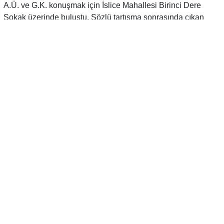
A.Ü. ve G.K. konuşmak için İslice Mahallesi Birinci Dere
Sokak üzerinde buluştu. Sözlü tartışma sonrasında çıkan
kavgada A.Ü., G.K.’yı vücudunun farklı yerlerinden
bıçaklayarak olay yerinden kaçtı. Ağır yaralanan G.K., kendi
imkanlarıyla hastaneye giderken olay yerine çok sayıda ekip
gönderildi. Şüpheli AÜ., saklandığı bir evde ekiplerce
kıskıvrak yakalanarak gözaltına alınırken G.K.’nın ise hayati
tehlikesinin sürdüğü öğrenildi.