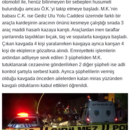
otomobil ile, henüz bilinmeyen bir sebepten husumeti
bulunduğu amcası Ö.K.’yi takip etmeye başladı. M.K.’nin
babası C.K. ise Gediz Ulu Yolu Caddesi üzerinde farklı bir
araçla kardeşinin aracının önünü kesmeye çalıştığı sırada 3
araç maddi hasarlı kazaya karıştı. Araçlardan inen taraflar
yanlarında taşıdıkları bıçak, taş ve sopalarla kavgaya başladı.
Çıkan kavgada 4 kişi yaralanırken kavgaya ayrıca karışan 4
kişi de ekiplerce gözaltına alındı. Emniyetteki işlemlerin
ardından adliyeye sevk edilen 3 şüpheliden M.K.
tutuklanarak cezaevine gönderilirken 2 diğer şüpheli ise adli
kontrol şartıyla serbest kaldı. Ayrıca şüphelilerin vermiş
olduğu kavgada önceden ailelerden kalan miras yüzünden
kavgalı olduklarını kabul ettikleri öğrenildi.