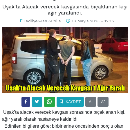
Uşak'ta Alacak verecek kavgasında bıçaklanan kişi
ağır yaralandı.
Adliye&Jan.&Polis
18 Mayıs 2023 - 12:16
-
+
KAYDET
A
A
Uşak’ta alacak verecek kavgası sonrasında bıçaklanan kişi,
ağır yaralı olarak hastaneye kaldırıldı.
Edinilen bilgilere göre; birbirlerine öncesinden borçlu olan