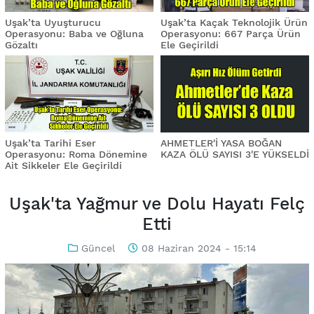
Uşak’ta Uyuşturucu
Uşak’ta Kaçak Teknolojik Ürün
Operasyonu: Baba ve Oğluna
Operasyonu: 667 Parça Ürün
Gözaltı
Ele Geçirildi
Uşak’ta Tarihi Eser
AHMETLER'İ YASA BOĞAN
Operasyonu: Roma Dönemine
KAZA ÖLÜ SAYISI 3'E YÜKSELDİ
Ait Sikkeler Ele Geçirildi
Uşak'ta Yağmur ve Dolu Hayatı Felç
Etti
Güncel
08 Haziran 2024 - 15:14