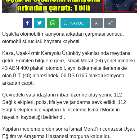
-
+
KAYDET
A
A
Uşak’ta otomobilin kamyona arkadan çarpması sonucu,
otomobil sürücüsü hayatını kaybetti.
Kaza, Uşak-İzmir Karayolu Ürünköy yakınlarında meydana
geldi. Edinilen bilgilere göre, İsmail Moral (24) yönetimindeki
43 AEN 400 plakalı otomobil, aynı istikamette ilerlemekte
olan B.T. (48) idaresindeki 06 DS 6165 plakalı kamyona
arkadan çarptı.
Çevredeki vatandaşların ihbarı üzerine olay yerine 112
Sağlık ekipleri, polis, itfaiye ve jandarma sevk edildi. 112
Sağlık ekiplerince yapılan ilk inceleme İsmail Moral’ın
hayatını kaybettiği belirlendi.
Yapılan incelemelerden sonra İsmail Moral’ın cenazesi Uşak
Eğitim ve Araştırma Hastanesi morguna kaldırıldı.