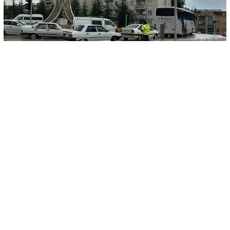
-
+
KAYDET
A
A
Uşak’ta öğlen saatlerinde etkili olan dolu ve sağanak yağış
sonrası yollar göle döndü.
Meteoroloji Genel Müdürlüğü’nün sağanak yağış ve fırtına
uyarısı yaptığı Uşak’ta beklenen yağış kent genelinde öğlen
saatlerinde başladı. Yağmurla birlikte araçlar göle dönen
yollarda güçlükle ilerledi.
Yağmur suları ve dolu yağışı bazı yolları kısa süreğine
kapadı.