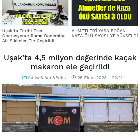
Uşak’ta Tarihi Eser
AHMETLER'İ YASA BOĞAN
Operasyonu: Roma Dönemine
KAZA ÖLÜ SAYISI 3'E YÜKSELDİ
Ait Sikkeler Ele Geçirildi
Uşak’ta 4,5 milyon değerinde kaçak
makaron ele geçirildi
Adliye&Jan.&Polis
25 Ekim 2023 - 22:21