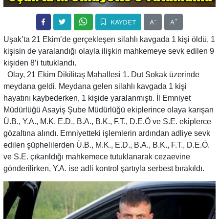
-
+
KAYDET
A
A
Uşak’ta 21 Ekim’de gerçekleşen silahlı kavgada 1 kişi öldü, 1
kişisin de yaralandığı olayla ilişkin mahkemeye sevk edilen 9
kişiden 8’i tutuklandı.
Olay, 21 Ekim Dikilitaş Mahallesi 1. Dut Sokak üzerinde
meydana geldi. Meydana gelen silahlı kavgada 1 kişi
hayatını kaybederken, 1 kişide yaralanmıştı. İl Emniyet
Müdürlüğü Asayiş Şube Müdürlüğü ekiplerince olaya karışan
Ü.B., Y.A., M.K, E.D., B.A., B.K., F.T., D.E.Ö ve S.E. ekiplerce
gözaltına alındı. Emniyetteki işlemlerin ardından adliye sevk
edilen şüphelilerden Ü.B., M.K., E.D., B.A., B.K., F.T., D.E.Ö.
ve S.E. çıkarıldığı mahkemece tutuklanarak cezaevine
gönderilirken, Y.A. ise adli kontrol şartıyla serbest bırakıldı.