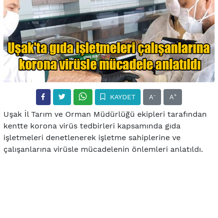
-
+
KAYDET
A
A
Uşak İl Tarım ve Orman Müdürlüğü ekipleri tarafından
kentte korona virüs tedbirleri kapsamında gıda
işletmeleri denetlenerek işletme sahiplerine ve
çalışanlarına virüsle mücadelenin önlemleri anlatıldı.
Korona virüsle mücadele kapsamında İl Tarım ve
Orman Müdürlüğü ekipleri harekete geçerek market,
lokanta, fırın ve perakende satış noktalarında faaliyet
gösteren işletme sahibi ve çalışanlarına korona virüse
karşı hangi önlemlerin alınması gerektiğini anlattı.