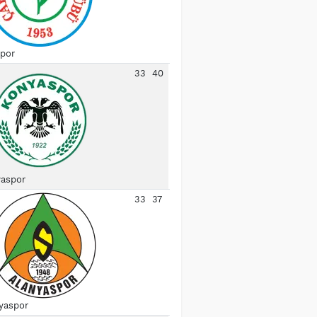
spor
33
40
aspor
33
37
yaspor