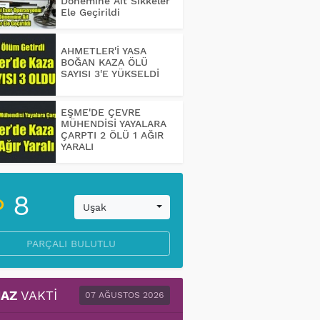
Dönemine Ait Sikkeler
Ele Geçirildi
AHMETLER'İ YASA
BOĞAN KAZA ÖLÜ
SAYISI 3'E YÜKSELDİ
EŞME'DE ÇEVRE
MÜHENDİSİ YAYALARA
ÇARPTI 2 ÖLÜ 1 AĞIR
YARALI
8
Uşak
PARÇALI BULUTLU
AZ
VAKTI
07 AĞUSTOS 2026