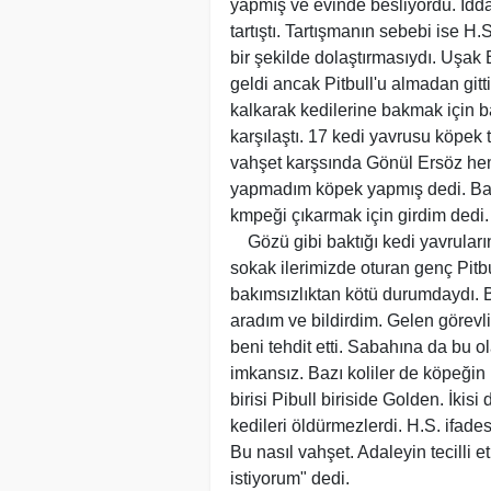
yapmış ve evinde besliyordu. İdda
tartıştı. Tartışmanın sebebi ise H
bir şekilde dolaştırmasıydı. Uşak 
geldi ancak Pitbull'u almadan gitt
kalkarak kedilerine bakmak için b
karşılaştı. 17 kedi yavrusu köpek
vahşet karşsında Gönül Ersöz heme
yapmadım köpek yapmış dedi. Bahç
kmpeği çıkarmak için girdim dedi
Gözü gibi baktığı kedi yavruları
sokak ilerimizde oturan genç Pit
bakımsızlıktan kötü durumdaydı. 
aradım ve bildirdim. Gelen görevli
beni tehdit etti. Sabahına da bu 
imkansız. Bazı koliler de köpeğin 
birisi Pibull biriside Golden. İki
kedileri öldürmezlerdi. H.S. ifades
Bu nasıl vahşet. Adaleyin tecilli 
istiyorum" dedi.