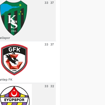
33
37
elispor
33
37
antep FK
33
32