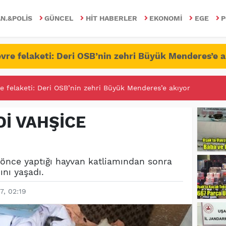
N.&POLIS
GÜNCEL
HIT HABERLER
EKONOMI
EGE
P
vre felaketi: Deri OSB’nin zehri Büyük Menderes’e a
RİTESİNDE FETÖ/PDY İLE YALANDAN MÜCADELE!
Dİ VAHŞİCE
 önce yaptığı hayvan katliamından sonra
ını yaşadı.
7, 02:19