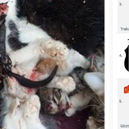
3.
Trab
4.
5.
Gözt