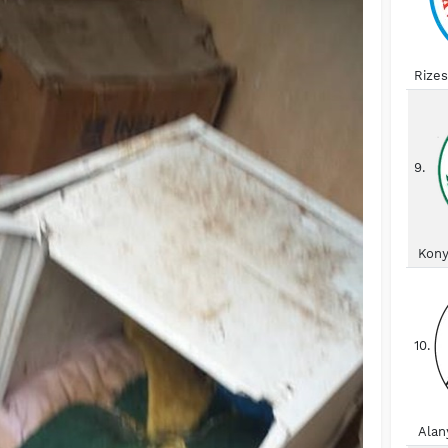
Rize
9.
Kony
10.
Alan