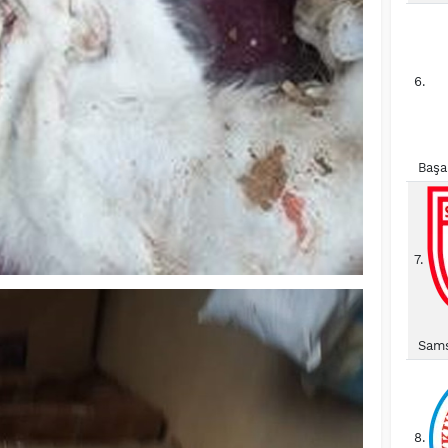
6.
Başa
7.
Sams
8.