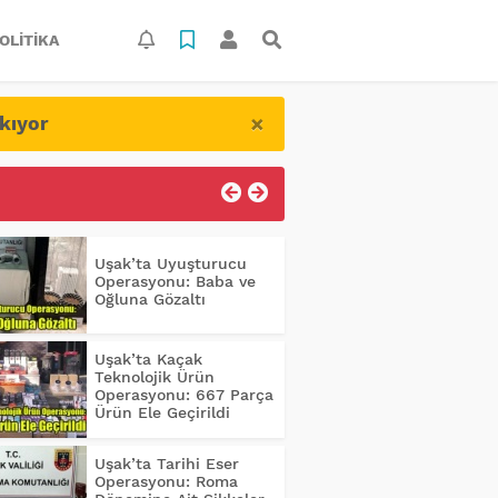
OLITIKA
×
kıyor
Uşak’ta Uyuşturucu
Operasyonu: Baba ve
Oğluna Gözaltı
Uşak’ta Kaçak
Teknolojik Ürün
Operasyonu: 667 Parça
Ürün Ele Geçirildi
Uşak’ta Tarihi Eser
Operasyonu: Roma