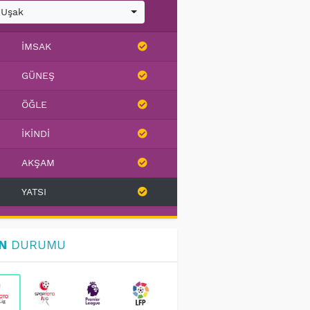
Uşak
İMSAK
GÜNEŞ
ÖĞLE
İKINDI
AKŞAM
YATSI
N
DURUMU