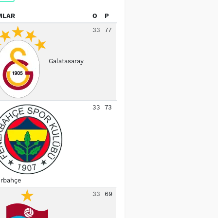
MLAR
O
P
33
77
Galatasaray
33
73
rbahçe
33
69