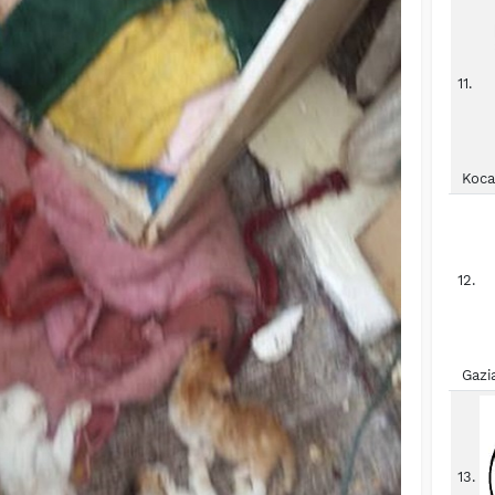
11.
Koca
12.
Gazi
13.