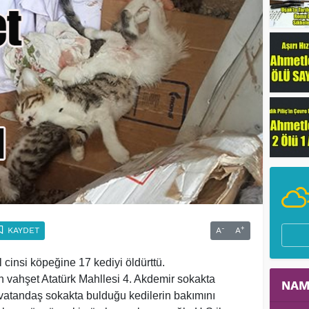
-
+
KAYDET
A
A
 cinsi köpeğine 17 kediyi öldürttü.
en vahşet Atatürk Mahllesi 4. Akdemir sokakta
NAM
vatandaş sokakta bulduğu kedilerin bakımını