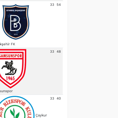
33
54
kşehir FK
33
48
unspor
33
40
Çaykur