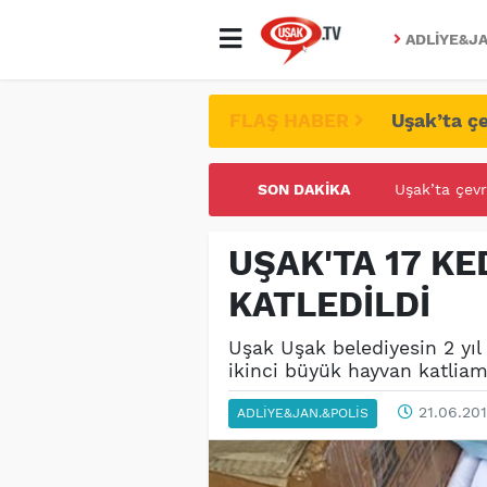
ADLIYE&JA
FLAŞ HABER
Uşak’ta çe
SON DAKIKA
UŞAK ÜNİVE
UŞAK'TA 17 KE
KATLEDİLDİ
Uşak Uşak belediyesin 2 yıl
ikinci büyük hayvan katliam
21.06.201
ADLIYE&JAN.&POLIS