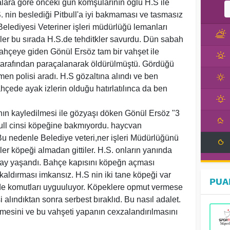
lara göre önceki gün komşularının oğlu H.S ile
.S. nin beslediği Pitbull'a iyi bakmaması ve tasmasız
Belediyesi Veteriner işleri müdürlüğü lemanları
iler bu sırada H.S.de tehditkler savurdu. Dün sabah
ahçeye giden Gönül Ersöz tam bir vahşet ile
 tarafından paraçalanarak öldürülmüştü. Gördüğü
n polisi aradı. H.S gözaltına alındı ve ben
ede ayak izlerin olduğu hatırlatılınca da ben
.
nın kayledilmesi ile gözyaşı döken Gönül Ersöz "3
bull cinsi köpeğine bakmıyordu. haycvan
Bu nedenle Belediye veteri,ner işleri Müdürlüğünü
ler köpeği almadan gittiler. H.S. onların yanında
olay yaşandı. Bahçe kapısını köpeğn açması
kaldırması imkansız. H.S nin iki tane köpeği var
PUA
si de komutları uyguuluyor. Köpeklere opmut vermese
i alındıktan sonra serbest bıraklıd. Bu nasıl adalet.
etmesini ve bu vahşeti yapanın cexzalandırılmasını