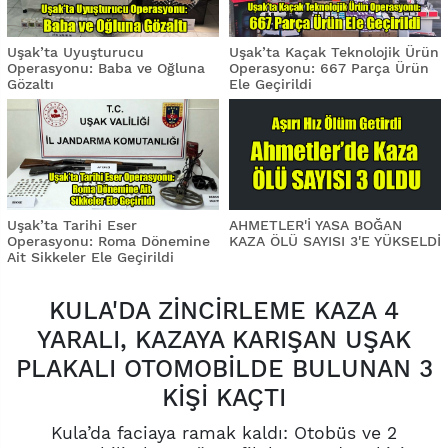
Uşak’ta Uyuşturucu
Uşak’ta Kaçak Teknolojik Ürün
Operasyonu: Baba ve Oğluna
Operasyonu: 667 Parça Ürün
Gözaltı
Ele Geçirildi
Uşak’ta Tarihi Eser
AHMETLER'İ YASA BOĞAN
Operasyonu: Roma Dönemine
KAZA ÖLÜ SAYISI 3'E YÜKSELDİ
Ait Sikkeler Ele Geçirildi
KULA'DA ZİNCİRLEME KAZA 4
YARALI, KAZAYA KARIŞAN UŞAK
PLAKALI OTOMOBİLDE BULUNAN 3
KİŞİ KAÇTI
Kula’da faciaya ramak kaldı: Otobüs ve 2