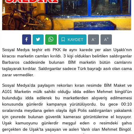
-
+
KAYDET
A
A
Sosyal Medya teşhir etti PKK ile aynı karede yer alan Uşaklı'nın
kiracısı marketin camları kırıldı. 3 kişi oldukları belirtilen saldırganlar
Barbaros caddesinde bulunan BİM marketin bütün camlarını
taşlayarak kırdılar. Saldırganlar sadece Türk bayrağı asılı olan cama
zarar vermediler.
Sosyal Medya'da paylaşım rekorları kıran resimde BİM Maket ve
A101 Marketin mülk sahibi olduğu idda edilen Mehmet bingöl'ün
bulunduğu idda edilerek bu marketlerden alışveriş edilmemesi
konusunda günlerdir kampanya yürütülüyordu. bu gece 00:10
sıralarında meydana gelen olayla ilgili Polis saldırganları yakalamk
için çevrede bulunan güvenlik kamerası görüntülerine el koyuyor.
Uşak kamuoyunu günlerdir meşgul eden o resimdeki şahıs
gerçekten de Uşak'ta yaşayan ve aslen Vanlı olan Mehmet Bingöl.