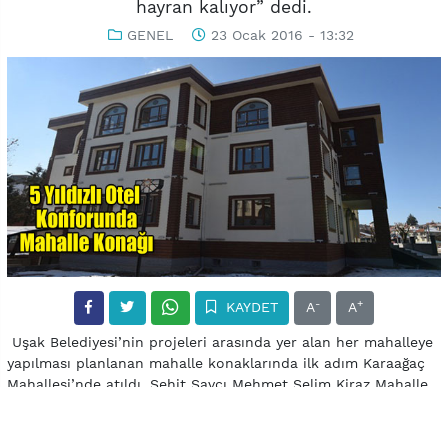
hayran kalıyor” dedi.
GENEL
23 Ocak 2016 - 13:32
-
+
KAYDET
A
A
Uşak Belediyesi’nin projeleri arasında yer alan her mahalleye
yapılması planlanan mahalle konaklarında ilk adım Karaağaç
Mahallesi’nde atıldı. Şehit Savcı Mehmet Selim Kiraz Mahalle
Konağı açılışı henüz yapılmamasına rağmen görenler
tarafından tam not aldı. Selçuklu mimarisi örneklerini
barındıran konak, mahalle halkına birçok anlamda fayda