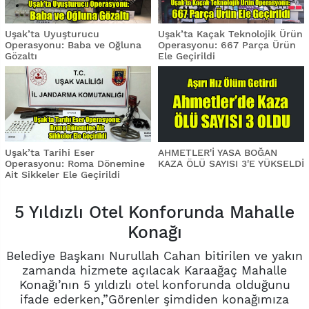
Uşak’ta Uyuşturucu
Uşak’ta Kaçak Teknolojik Ürün
Operasyonu: Baba ve Oğluna
Operasyonu: 667 Parça Ürün
Gözaltı
Ele Geçirildi
Uşak’ta Tarihi Eser
AHMETLER'İ YASA BOĞAN
Operasyonu: Roma Dönemine
KAZA ÖLÜ SAYISI 3'E YÜKSELDİ
Ait Sikkeler Ele Geçirildi
5 Yıldızlı Otel Konforunda Mahalle
Konağı
Belediye Başkanı Nurullah Cahan bitirilen ve yakın
zamanda hizmete açılacak Karaağaç Mahalle
Konağı’nın 5 yıldızlı otel konforunda olduğunu
ifade ederken,”Görenler şimdiden konağımıza