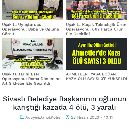
Uşak’ta Uyuşturucu
Uşak’ta Kaçak Teknolojik Ürün
Operasyonu: Baba ve Oğluna
Operasyonu: 667 Parça Ürün
Gözaltı
Ele Geçirildi
Uşak’ta Tarihi Eser
AHMETLER'İ YASA BOĞAN
Operasyonu: Roma Dönemine
KAZA ÖLÜ SAYISI 3'E YÜKSELDİ
Ait Sikkeler Ele Geçirildi
Sivaslı Belediye Başkanının oğlunun
karıştığı kazada 4 ölü, 3 yaralı
Adliye&Jan.&Polis
23 Nisan 2023 - 10:11