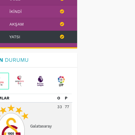
İKINDI
AKŞAM
YATSI
N
DURUMU
MLAR
O
P
33
77
Galatasaray