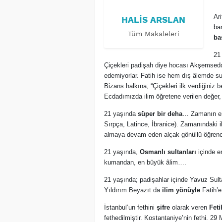
Ar
HALIS ARSLAN
ba
Tüm Makaleleri
ba
21
Çiçekleri padişah diye hocası Akşemseddi
edemiyorlar. Fatih ise hem dış âlemde su
Bizans halkına; “Çiçekleri ilk verdiğiniz b
Ecdadımızda ilim öğretene verilen değer, 
21 yaşında
süper bir deha
… Zamanın en 
Sırpça, Latince, İbranice). Zamanındaki i
almaya devam eden alçak gönüllü öğren
21 yaşında,
Osmanlı sultanları
içinde e
kumandan, en büyük âlim….
21 yaşında; padişahlar içinde Yavuz Sul
Yıldırım Beyazıt da
ilim yönüyle
Fatih’e
İstanbul’un fethini
şifre
olarak veren
Feti
fethedilmiştir. Kostantaniye’nin fethi. 2