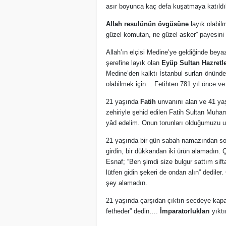
asır boyunca kaç defa kuşatmaya katıldı
Allah resulünün övgüsüne
layık olabil
güzel komutan, ne güzel asker” payesini (
Allah’ın elçisi Medine’ye geldiğinde beya
şerefine layık olan
Eyüp Sultan Hazretle
Medine’den kalktı İstanbul surları önünde
olabilmek için… Fetihten 781 yıl önce ve 
21 yaşında
Fatih
unvanını alan ve 41 ya
zehiriyle şehid edilen Fatih Sultan Muha
yâd edelim. Onun torunları olduğumuzu 
21 yaşında bir gün sabah namazından sonr
girdin, bir dükkandan iki ürün alamadın.
Esnaf; “Ben şimdi size bulgur sattım si
lütfen gidin şekeri de ondan alın” dediler
şey alamadın.
21 yaşında çarşıdan çıktın secdeye kapan
fetheder” dedin….
İmparatorlukları
yıktı