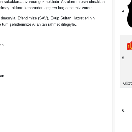
ün sokaklarda avarece gezmektedir. Arzularının esiri olmaktan
ş olmayı aklının kenarından geçiren kaç gencimiz vardır…
4.
duasıyla, Efendimize (SAV), Eyüp Sultan Hazretleri’nin
tüm şehitlerimize Allah’tan rahmet dileğiyle…
rden…
5.
asın…
Gözt
6.