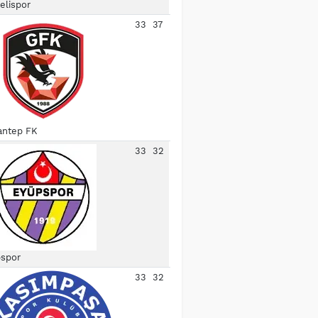
elispor
33
37
antep FK
33
32
spor
33
32