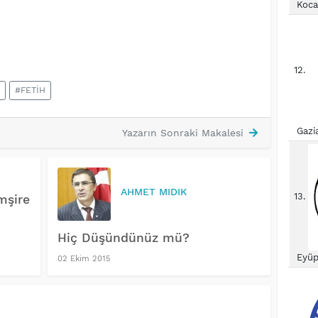
Koca
12.
#FETİH
Gazi
Yazarın Sonraki Makalesi
AHMET MIDIK
13.
mşire
Hiç Düşündünüz mü?
Eyüp
02 Ekim 2015