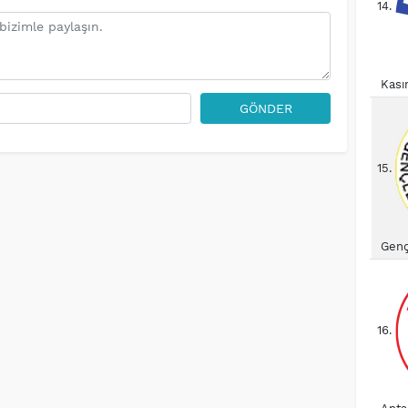
14.
Kası
GÖNDER
15.
Gençl
16.