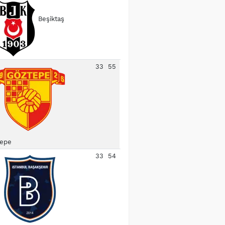
Beşiktaş
33
55
epe
33
54