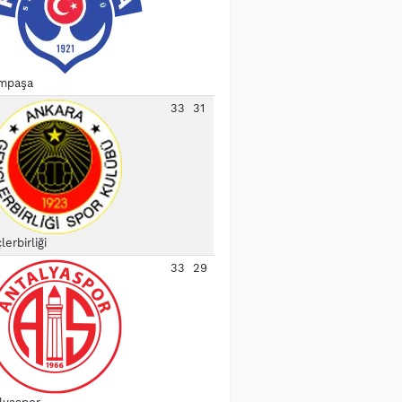
mpaşa
33
31
erbirliği
33
29