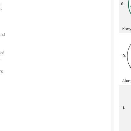
.
9.
r.
Kony
n.!
an!
10.
..
n;
Alan
11.