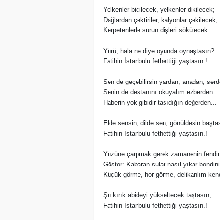
Yelkenler biçilecek, yelkenler dikilecek;
Dağlardan çektiriler, kalyonlar çekilecek;
Kerpetenlerle surun dişleri sökülecek
Yürü, hala ne diye oyunda oynaştasın?
Fatihin İstanbulu fethettiği yaştasın.!
Sen de geçebilirsin yardan, anadan, serde
Senin de destanını okuyalım ezberden...
Haberin yok gibidir taşıdığın değerden...
Elde sensin, dilde sen, gönüldesin baştas
Fatihin İstanbulu fethettiği yaştasın.!
Yüzüne çarpmak gerek zamanenin fendini
Göster: Kabaran sular nasıl yıkar bendini
Küçük görme, hor görme, delikanlım kend
Şu kırık abideyi yükseltecek taştasın;
Fatihin İstanbulu fethettiği yaştasın.!