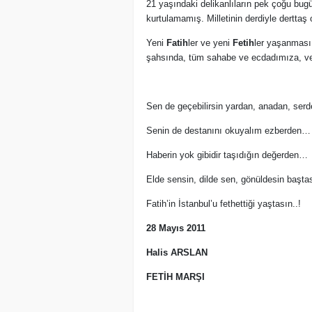
21 yaşındaki delikanlıların pek çoğu bug
kurtulamamış. Milletinin derdiyle dertta
Yeni
Fatih
ler ve yeni
Fetih
ler yaşanması 
şahsında, tüm sahabe ve ecdadımıza, ve 
Sen de geçebilirsin yardan, anadan, se
Senin de destanını okuyalım ezberden…
Haberin yok gibidir taşıdığın değerden…
Elde sensin, dilde sen, gönüldesin başt
Fatih’in İstanbul’u fethettiği yaştasın..!
28 Mayıs 2011
Halis ARSLAN
FETİH MARŞI