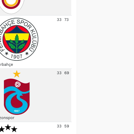
33
73
rbahçe
33
69
zonspor
33
59