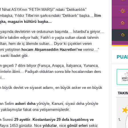
if Nihat ASYA’nın “FETİH MARŞI” ndaki “Delikanlılık”
mbaşka, Yıldız Tilbe’nin şarkısındaki “Delikanlı” başka…
İlim
şka, magazin kültürü başka…
 yaşında devletinin ve ordusunun başında… İstanbul’a giriyor…
n’e takdim ediyor halk; Fatih’i o yaşta sultan olarak tahmin
ltan, hem de iç âlemde sultan… Diyor ki çiçekleri veren
eni yetiştiren
hocam Akşamseddin Hazretleri’ne
veriniz…”
sanki ibadet gibi.
PUA
geçerli 7 dilini biliyor (Farsça, Arapça, İtalyanca, Yunanca,
limlerin âlimi… Padişah olduktan sonra bile hocalarından ders
ci…
n büyük devlet ve siyaset adamı, en büyük asker ve en büyük
TAKI
tan Selim
askeri deha
yönüyle, Kanuni, siyasi deha yönüyle
 yaklaşmışlar fakat ona yetişememişlerdir.
h
Suresi
29 ayettir
.
Kostantaniye 29 defa kuşatılmış ve
1.
9 Mayıs 1453 günüdür. Nice
yıldızlar
, nice
gönül erleri
sekiz