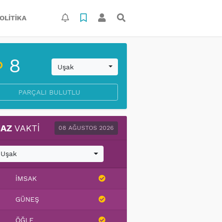
OLITIKA
8
Uşak
PARÇALI BULUTLU
AZ
VAKTI
08 AĞUSTOS 2026
Uşak
İMSAK
GÜNEŞ
ÖĞLE