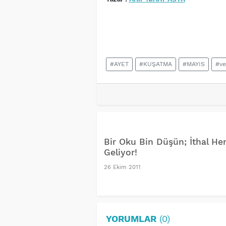
#AYET
#KUŞATMA
#MAYIS
#ve
Bir Oku Bin Düşün; İthal He
Geliyor!
26 Ekim 2011
YORUMLAR
(0)