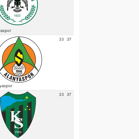
aspor
33
37
yaspor
33
37