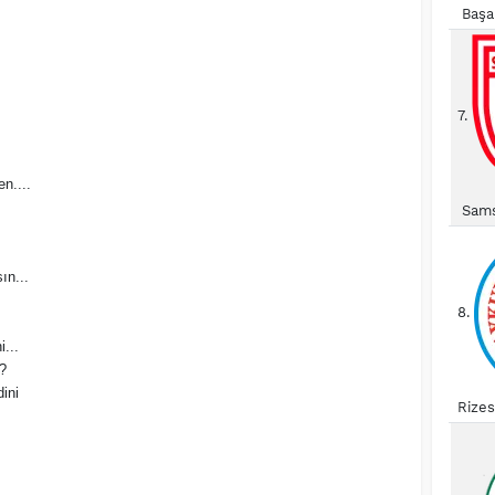
Başa
7.
n....
Sams
ın...
8.
...
?
ini
Rize