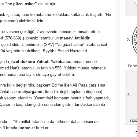
lar
“ne güzel asker”
olmak için…
mek için kaç tane komutan ne zorluklara katlanarak kuşattı. “Ne
unvanını) alabilmek için.
z devesinin çöktüğü, 7 ay evinde efendimizi misafir etme
ri
(576-669) şüphesiz İstanbul’un
manevi fatihidir
.
2.
 şehid oldu. Efendimizin (SAV) “Ne güzel asker” hitabına nail
94 yaşında bir delikanlı Eyyüb-i Ensari Hazretleri…
şında,
özel doktoru Yahudi Yakoba
tarafından arsenik
Fene
mmed Han’ı İstanbul’un fethinin 556. Yıldönümünde rahmetle
unutmadan ona layık olmaya gayret edelim.
a kılık değiştirdin, başkent Edirne iken Ali Paşa çarşısına
 Çünkü halkın
diyargamdı
(kendini değil, toplumu düşünen)…
3.
ftah yaptım efendim. Yanımdaki komşum henüz siftah yapmadı,
. Çarşının başından girdin sonundan çıktın, bir dükkandan iki
Trab
dın… “Bu millet İstanbul’u da fetheder daha ilerisini de
n 3 kıtada
ümran
lar kurdun…