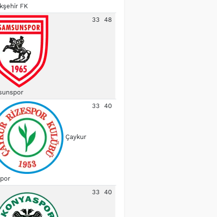
kşehir FK
33
48
unspor
33
40
Çaykur
spor
33
40