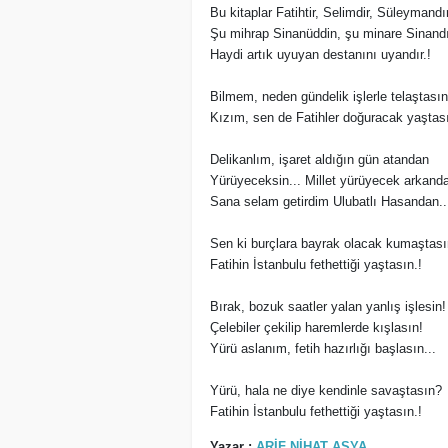
Bu kitaplar Fatihtir, Selimdir, Süleymandır
Şu mihrap Sinanüddin, şu minare Sinandı
Haydi artık uyuyan destanını uyandır.!
Bilmem, neden gündelik işlerle telaştasın
Kızım, sen de Fatihler doğuracak yaştası
Delikanlım, işaret aldığın gün atandan
Yürüyeceksin... Millet yürüyecek arkand
Sana selam getirdim Ulubatlı Hasandan..
Sen ki burçlara bayrak olacak kumaştası
Fatihin İstanbulu fethettiği yaştasın.!
Bırak, bozuk saatler yalan yanlış işlesin!
Çelebiler çekilip haremlerde kışlasın!
Yürü aslanım, fetih hazırlığı başlasın...
Yürü, hala ne diye kendinle savaştasın?
Fatihin İstanbulu fethettiği yaştasın.!
Yazar :
ARİF NİHAT ASYA